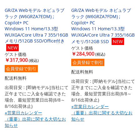
GR/ZA Webモデル ネビュラブ
GR/ZA Webモデル ネビュラブ
ラック (W6GRZA7EDM) ;
ラック (W6GRZA7FDM) ;
Copilot+ PC
Copilot+ PC
Windows 11 Home/13.3型
Windows 11 Home/13.3型
WUXGA/Core Ultra 7 355/16GB
WUXGA/Core Ultra 7 355/16GB
メモリ/512GB SSD/Office付き
メモリ/512GB SSD
NEW
NEW
ゲスト価格
￥284,900
ゲスト価格
￥317,900
会員登録で割引
会員登録で割引
配送料無料
配送料無料
出荷目安 : [即納モデル]当社にて
出荷目安 : [即納モデル]当社にて
正午までにご入金を確認できた
正午までにご入金を確認できた
場合、最短翌営業日出荷(8/8～
場合、最短翌営業日出荷(8/8～
8/16出荷休止)
8/16出荷休止)
※営業日カレンダー
※営業日カレンダー
（重要）出荷に関する大切なお
（重要）出荷に関する大切なお
知らせ
知らせ