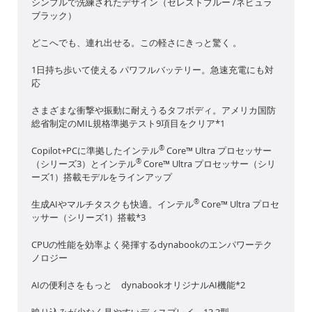
シンプルで洗練されたデザイン（セレストブルー /ネビュラ
ブラック）
どこへでも、連れ出せる。この軽さにきっと驚く 。
1日持ち歩いて使える パワフルバッテリー。急速充電にも対
応
さまざまな衝撃や振動に耐えうるタフボディ。アメリカ国防
総省制定のMIL規格準拠テスト9項目をクリア*1
®
Copilot+PCに準拠したインテル
Core™ Ultra プロセッサー
®
（シリーズ3）とインテル
Core™ Ultra プロセッサー（シリ
ーズ1）搭載モデルをラインアップ
®
生成AIやマルチタスクも快適。インテル
Core™ Ultra プロセ
ッサー（シリーズ1）搭載*3
CPUの性能を効率よく発揮するdynabookのエンパワーテク
ノロジー
AIの便利さをもっと dynabookオリジナルAI機能*2
映り込みが少なく見やすいディスプレイ。13.3型