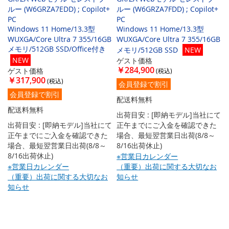
ルー (W6GRZA7EDD) ; Copilot+
ルー (W6GRZA7FDD) ; Copilot+
PC
PC
Windows 11 Home/13.3型
Windows 11 Home/13.3型
WUXGA/Core Ultra 7 355/16GB
WUXGA/Core Ultra 7 355/16GB
メモリ/512GB SSD/Office付き
メモリ/512GB SSD
NEW
NEW
ゲスト価格
￥284,900
ゲスト価格
￥317,900
会員登録で割引
会員登録で割引
配送料無料
配送料無料
出荷目安 : [即納モデル]当社にて
出荷目安 : [即納モデル]当社にて
正午までにご入金を確認できた
正午までにご入金を確認できた
場合、最短翌営業日出荷(8/8～
場合、最短翌営業日出荷(8/8～
8/16出荷休止)
8/16出荷休止)
※営業日カレンダー
※営業日カレンダー
（重要）出荷に関する大切なお
（重要）出荷に関する大切なお
知らせ
知らせ