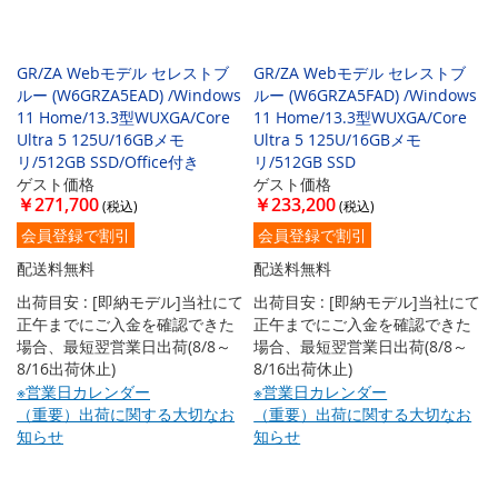
GR/ZA Webモデル セレストブ
GR/ZA Webモデル セレストブ
ルー (W6GRZA5EAD) /Windows
ルー (W6GRZA5FAD) /Windows
11 Home/13.3型WUXGA/Core
11 Home/13.3型WUXGA/Core
Ultra 5 125U/16GBメモ
Ultra 5 125U/16GBメモ
リ/512GB SSD/Office付き
リ/512GB SSD
ゲスト価格
ゲスト価格
￥271,700
￥233,200
会員登録で割引
会員登録で割引
配送料無料
配送料無料
出荷目安 : [即納モデル]当社にて
出荷目安 : [即納モデル]当社にて
正午までにご入金を確認できた
正午までにご入金を確認できた
場合、最短翌営業日出荷(8/8～
場合、最短翌営業日出荷(8/8～
8/16出荷休止)
8/16出荷休止)
※営業日カレンダー
※営業日カレンダー
（重要）出荷に関する大切なお
（重要）出荷に関する大切なお
知らせ
知らせ