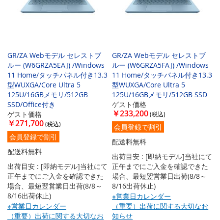
GR/ZA Webモデル セレストブ
GR/ZA Webモデル セレストブ
ルー (W6GRZA5EAJ) /Windows
ルー (W6GRZA5FAJ) /Windows
11 Home/タッチパネル付き13.3
11 Home/タッチパネル付き13.3
型WUXGA/Core Ultra 5
型WUXGA/Core Ultra 5
125U/16GBメモリ/512GB
125U/16GBメモリ/512GB SSD
SSD/Office付き
ゲスト価格
￥233,200
ゲスト価格
￥271,700
会員登録で割引
会員登録で割引
配送料無料
配送料無料
出荷目安 : [即納モデル]当社にて
出荷目安 : [即納モデル]当社にて
正午までにご入金を確認できた
正午までにご入金を確認できた
場合、最短翌営業日出荷(8/8～
場合、最短翌営業日出荷(8/8～
8/16出荷休止)
8/16出荷休止)
※営業日カレンダー
※営業日カレンダー
（重要）出荷に関する大切なお
（重要）出荷に関する大切なお
知らせ