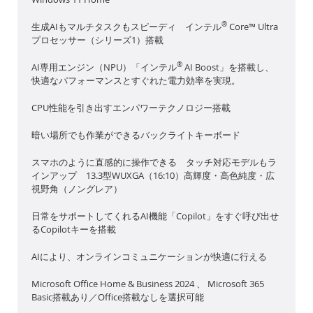
®
生成AIもマルチタスクもスピーディ インテル
Core™ Ultra
プロセッサー（シリーズ1）搭載
®
AI専用エンジン（NPU）「インテル
AI Boost」を搭載し、
快適なパフォーマンスとすぐれた電力効率を実現。
CPU性能を引き出すエンパワーテクノロジー搭載
暗い場所でも作業ができるバックライトキーボード
スマホのように直感的に操作できる タッチ対応モデルもラ
インアップ 13.3型WUXGA（16:10）高輝度・高色純度・広
視野角（ノングレア）
日常をサポートしてくれるAI機能「Copilot」をすぐ呼び出せ
るCopilotキーを搭載
AIにより、オンラインコミュニケーションが快適に行える
Microsoft Office Home & Business 2024 、 Microsoft 365
Basic搭載あり／Office搭載なしを選択可能