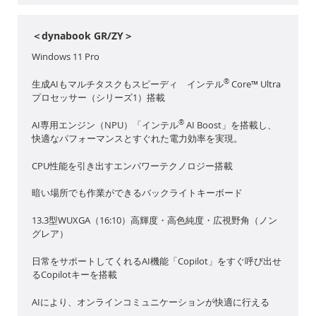
＜dynabook GR/ZY＞
Windows 11 Pro
®
生成AIもマルチタスクもスピーディ インテル
Core™ Ultra
プロセッサー（シリーズ1）搭載
®
AI専用エンジン（NPU）「インテル
AI Boost」を搭載し、
快適なパフォーマンスとすぐれた電力効率を実現。
CPU性能を引き出すエンパワーテクノロジー搭載
暗い場所でも作業ができるバックライトキーボード
13.3型WUXGA（16:10）高輝度・高色純度・広視野角（ノン
グレア）
日常をサポートしてくれるAI機能「Copilot」をすぐ呼び出せ
るCopilotキーを搭載
AIにより、オンラインコミュニケーションが快適に行える