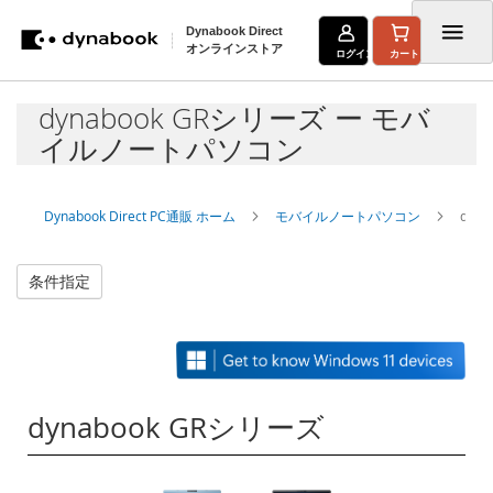
Dynabook Direct
オンラインストア
ログイン
カート
コ
dynabook GRシリーズ ー モバ
ン
イルノートパソコン
テ
ン
Dynabook Direct PC通販 ホーム
モバイルノートパソコン
dyn
ツ
に
条件指定
ス
キ
ッ
プ
dynabook GRシリーズ