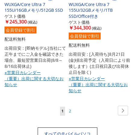
WUXGA/Core Ultra 7
WUXGA/Core Ultra 7
155U/16GBメモリ/512GB SSD
155U/32GBメモリ/1TB
ゲスト価格
SSD/Office付き
￥245,300
ゲスト価格
￥344,300
会員登録で割引
会員登録で割引
配送料無料
配送料無料
出荷目安 : [即納モデル]当社にて
正午までにご入金を確認できた
出荷目安 : [入荷待ち]8月21日
場合、最短翌営業日出荷(8/8～
(金)頃出荷予定（入荷日により前
8/16出荷休止)
後します）(土日祝日及び出荷休
止日を除く)
※営業日カレンダー
（重要）出荷に関する大切なお
※営業日カレンダー
知らせ
（重要）出荷に関する大切なお
知らせ
ペ
ペ
次
ペ
ペ
1
2
ー
ー
ー
ー
ジ
ジ
ジ
ジ
すべてのモバイルパソコ