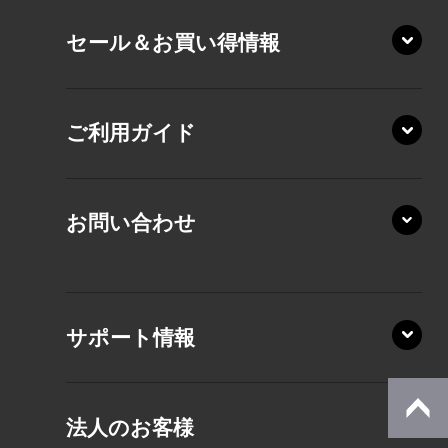
VZ/HY
セール＆お買い得情報
AZ/DA
VZ/MY
AZ/SA
RZ/HA
AZ/MA
ご利用ガイド
RZ/MA
KZ20/A
AZ/LA
RZ/MY
KZ20/Y
AZ/MY
お問い合わせ
AZ/LY
XA/ZA
XA/ZY
サポート情報
CZ/MA
CZ/MY
法人のお客様
MZ/MA