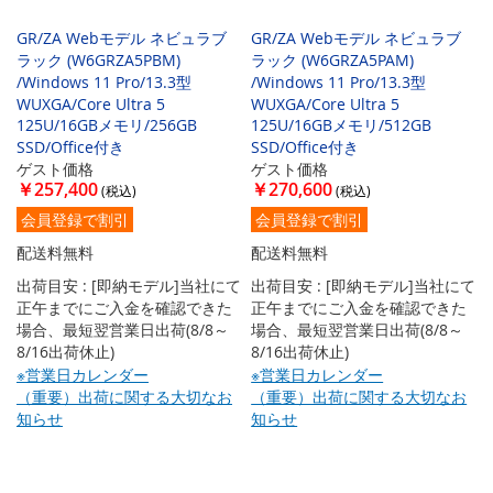
GR/ZA Webモデル ネビュラブ
GR/ZA Webモデル ネビュラブ
ラック (W6GRZA5PBM)
ラック (W6GRZA5PAM)
/Windows 11 Pro/13.3型
/Windows 11 Pro/13.3型
WUXGA/Core Ultra 5
WUXGA/Core Ultra 5
125U/16GBメモリ/256GB
125U/16GBメモリ/512GB
SSD/Office付き
SSD/Office付き
ゲスト価格
ゲスト価格
￥257,400
￥270,600
会員登録で割引
会員登録で割引
配送料無料
配送料無料
出荷目安 : [即納モデル]当社にて
出荷目安 : [即納モデル]当社にて
正午までにご入金を確認できた
正午までにご入金を確認できた
場合、最短翌営業日出荷(8/8～
場合、最短翌営業日出荷(8/8～
8/16出荷休止)
8/16出荷休止)
※営業日カレンダー
※営業日カレンダー
（重要）出荷に関する大切なお
（重要）出荷に関する大切なお
知らせ
知らせ