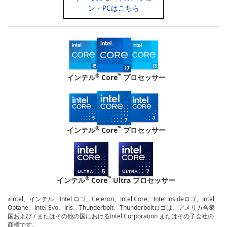
を
ン・PCはこちら
読
ん
で
い
®
™
インテル
Core
プロセッサー
ま
す
®
™
インテル
Core
プロセッサー
®
™
インテル
Core
Ultra プロセッサー
※Intel、インテル、Intel ロゴ、Celeron、Intel Core、Intel Insideロゴ、Intel
Optane、Intel Evo、Iris、Thunderbolt、Thunderboltロゴは、アメリカ合衆
国および / またはその他の国におけるIntel Corporation またはその子会社の
商標です。