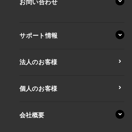
お問い合わせ
AZ/LY
XA/ZA
XA/ZY
サポート情報
CZ/MA
CZ/MY
法人のお客様
MZ/MA
MZ/MY
PZ/LA
個人のお客様
PZ/MA
XZ/HA
PZ/LY
会社概要
XZ/HY
PZ/MY