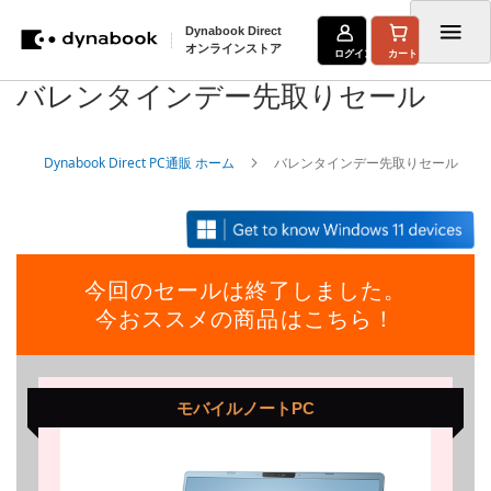
Dynabook Direct
オンラインストア
ログイン
カート
バレンタインデー先取りセール
コ
ン
Dynabook Direct PC通販 ホーム
バレンタインデー先取りセール
テ
ン
ツ
に
今回のセールは終了しました。
ス
今おススメの商品はこちら！
キ
ッ
モバイルノートPC
プ