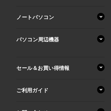
XP/ZAE
ノートパソコン
XP/ZA
XP/ZY
パソコン周辺機器
VZ/MA
VZ/HA
XD/ZA
VZ/HY
セール＆お買い得情報
AZ/DA
VZ/MY
AZ/SA
RZ/HA
AZ/MA
ご利用ガイド
RZ/MA
KZ20/A
AZ/LA
RZ/MY
KZ20/Y
AZ/MY