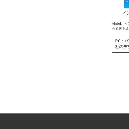
イ
※Intel、イ
合衆国および
PC・パ
社のデ