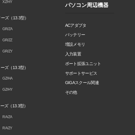
XZ/HY
パソコン周辺機器
ーズ（13.3型）
ACアダプタ
GR/ZA
バッテリー
GR/ZZ
増設メモリ
GR/ZY
入力装置
ポート拡張ユニット
ーズ（13.3型）
サポートサービス
GZ/HA
GIGAスクール関連
GZ/HY
その他
ーズ（13.3型）
RA/ZA
RA/ZY