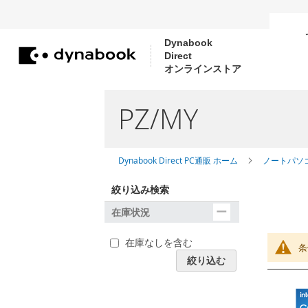
Dynabook
Direct
コ
オンラインストア
ン
テ
PZ/MY
ン
ツ
に
Dynabook Direct PC通販 ホーム
ノートパソ
ス
絞り込み検索
キ
在庫状況
ッ
プ
在庫なしを含む
条
絞り込む