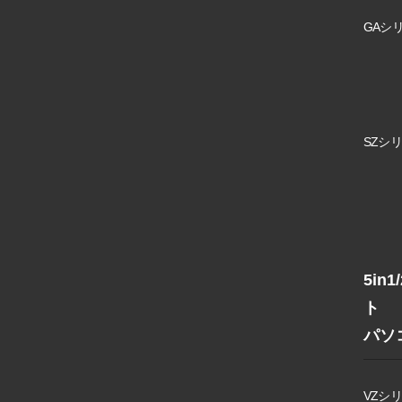
GAシリ
SZシリ
5in
ト
パソ
VZシリ