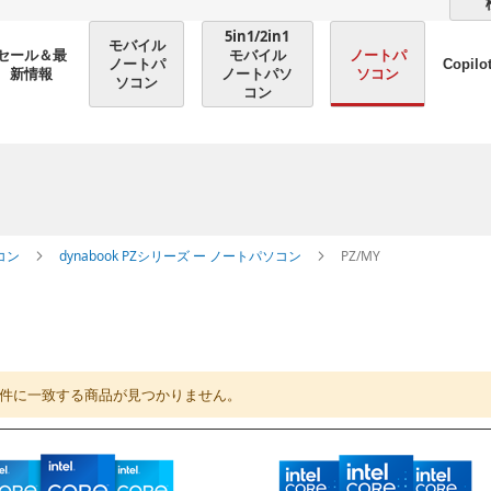
5in1/2in1
モバイル
モバイル
ノートパ
セール＆最
ノートパ
Copilo
ノートパソ
ソコン
新情報
ソコン
コン
コン
dynabook PZシリーズ ー ノートパソコン
PZ/MY
件に一致する商品が見つかりません。