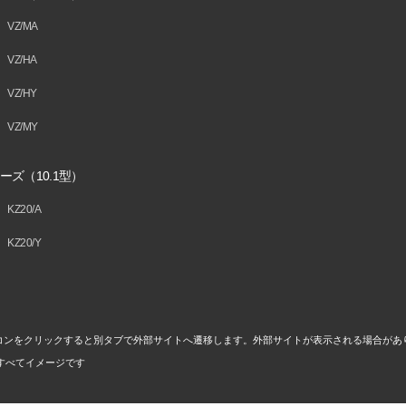
VZ/MA
VZ/HA
VZ/HY
VZ/MY
ーズ（10.1型）
KZ20/A
KZ20/Y
コンをクリックすると別タブで外部サイトへ遷移します。外部サイトが表示される場合があ
すべてイメージです