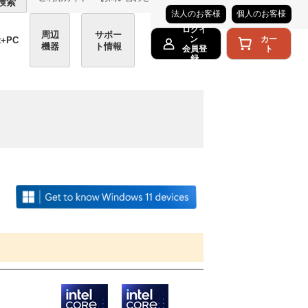
検索
法人のお客様
個人のお客様
ログイ
周辺
サポー
カー
ン
t+PC
機器
ト情報
ト
会員登
録