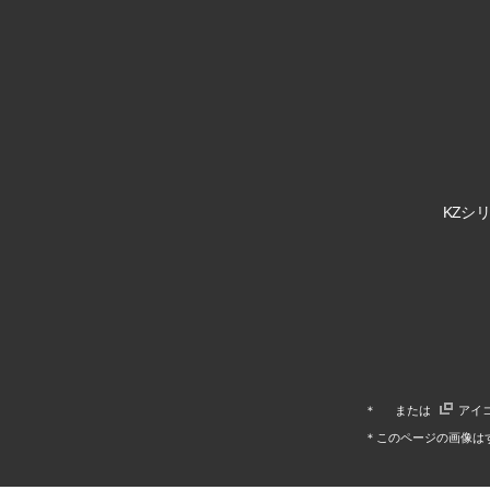
KZシリ
＊
または
アイ
＊このページの画像は