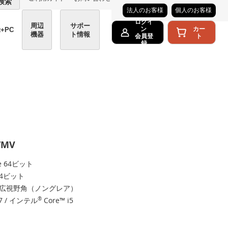
検索
法人のお客様
個人のお客様
ログイ
周辺
サポー
カー
ン
t+PC
機器
ト情報
ト
会員登
録
/MV
me 64ビット
 64ビット
HD 広視野角（ノングレア）
i7 / インテル
®
Core™ i5