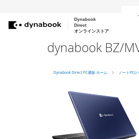
Dynabook
Direct
コ
オンラインストア
ン
dynabook B
テ
ン
ツ
に
Dynabook Direct PC通販 ホーム
ノートPC(
ス
キ
ッ
プ