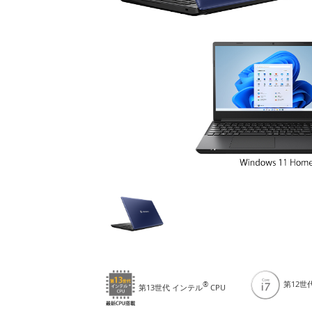
第12世
®
第13世代 インテル
CPU