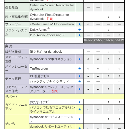
CyberLink Screen Recorder for
画面録画
―
―
○
○
dynabook
CyberLink PhotoDirector for
静止画編集/管理
―
―
○
○
dynabook
注8）
プレーヤー
sMedio True DVD for dynabook
★
○
―
―
―
®
Dolby Atmos
★
―
―
○
―
サウンドシステ
ム
DTS Audio Processing™
★
―
―
―
○
BZ/MV
PZ/MV
RZ/MW
GZ/HW
実 用
はがき作成
筆ぐるめ for dynabook
―
―
○
○
スマートフォン
dynabook スマホコネクション
★
○
○
○
○
連携
ボイスレコーダ
TruRecorder
★
○
○
○
○
ー
PC引越ナビ®
★
●
●
○
○
データ移行
バックアップナビ クラウド
★
―
―
○
○
リカバリーディ
dynabook リカバリーメディア
★
●
●
○
○
スク作成
クリエーター
注9）
サポート
おたすけナビ
★
―
―
○
○
ガイド・マニュ
パソコンで見るマニュアル/オン
アル
★
○
○
○
○
ラインマニュアル
dynabook サービスステーショ
★
―
―
○
○
ン
その他
dynabook サポートユーティリ
★
○
○
―
―