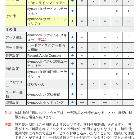
★
○
○
○
○
○
ル/オンラインマニュアル
dynabook サービスステー
★
―
―
―
○
○
ション
その他
dynabook サポートユーテ
★
○
○
○
―
―
ィリティ
その他
dynabook ファイルレスキ
データ復旧
★
○
○
○
○
○
ュー
注11）
ハードディスクデータ消
データ消去
★
○
○
○
○
○
去機能
音声設定
Realtek Audio Console
★
○
○
○
○
○
dynabook 色合い調整ユー
★
○
○
○
○
○
ティリティ
画面設定
dynabook 画面回転ユーテ
★
―
―
―
○
○
ィリティ
アクセサリ
ぱらちゃん
★
○
○
○
○
○
ー
ユーザー登
dynabook お客様登録
★
○
○
○
○
○
録
環境設定
dynabook セッティング
★
―
―
―
○
○
注1)
体験版/試用版のソフトウェアは、一部製品と仕様が異なることや、機能に制
限がある場合があります。
注2)
無料使用期間はご使用開始より30日間です。無料使用期間が過ぎますと、設
定がすべて解除されフィルタリング機能がご使用できなくなります。無料 使
用期間中に有料にて正規サービスをお申し込みいただくことで、継続して使用
することができます。一部の通信ソフトや他のフィルタリングソフトと併用し