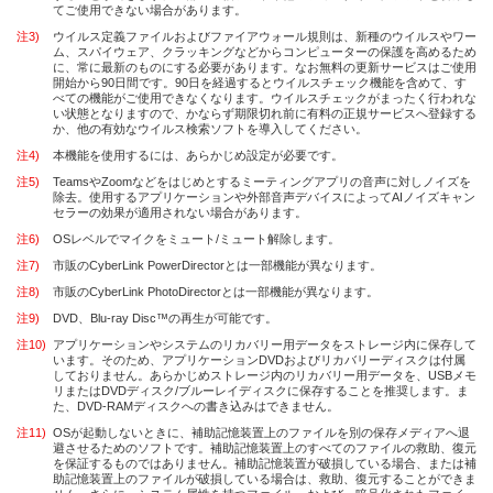
てご使用できない場合があります。
注3)
ウイルス定義ファイルおよびファイアウォール規則は、新種のウイルスやワー
ム、スパイウェア、クラッキングなどからコンピューターの保護を高めるため
に、常に最新のものにする必要があります。なお無料の更新サービスはご使用
開始から90日間です。90日を経過するとウイルスチェック機能を含めて、す
べての機能がご使用できなくなります。ウイルスチェックがまったく行われな
い状態となりますので、かならず期限切れ前に有料の正規サービスへ登録する
か、他の有効なウイルス検索ソフトを導入してください。
注4)
本機能を使用するには、あらかじめ設定が必要です。
注5)
TeamsやZoomなどをはじめとするミーティングアプリの音声に対しノイズを
除去。使用するアプリケーションや外部音声デバイスによってAIノイズキャン
セラーの効果が適用されない場合があります。
注6)
OSレベルでマイクをミュート/ミュート解除します。
注7)
市販のCyberLink PowerDirectorとは一部機能が異なります。
注8)
市販のCyberLink PhotoDirectorとは一部機能が異なります。
注9)
DVD、Blu-ray Disc™の再生が可能です。
注10)
アプリケーションやシステムのリカバリー用データをストレージ内に保存して
います。そのため、アプリケーションDVDおよびリカバリーディスクは付属
しておりません。あらかじめストレージ内のリカバリー用データを、USBメモ
リまたはDVDディスク/ブルーレイディスクに保存することを推奨します。ま
た、DVD-RAMディスクへの書き込みはできません。
注11)
OSが起動しないときに、補助記憶装置上のファイルを別の保存メディアへ退
避させるためのソフトです。補助記憶装置上のすべてのファイルの救助、復元
を保証するものではありません。補助記憶装置が破損している場合、または補
助記憶装置上のファイルが破損している場合は、救助、復元することができま