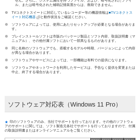
せん。さらに、システム属性を持つファイル、および、暗号化されたファイ
ル、または暗号化された補助記憶装置からは、救助できません。
※
TVコネクトスイートに対応しているレコーダー等の機器情報は
■TVコネクトス
イート対応機器
と動作状況をご確認ください。
※
ソフトウェアによっては、使用にあたりセットアップが必要となる場合がありま
す。
※
プレインストールソフトは市販のパッケージ製品とソフト内容、取扱説明書（マ
ニュアル）、その他付属ソフトにおいて一部異なるものがあります。
※
同じ名称のソフトウェアでも、搭載するモデルや時期、バージョンによって内容
が異なる場合があります。
※
ソフトウェアやサービスによっては、一部機能は有料での提供になります。
※
ソフトウェアやネットワークを利用したサービスは、予告なく提供を変更または
中止、終了する場合があります。
ソフトウェア対応表（Windows 11 Pro）
★
印のソフトウェアのみ、当社でサポートを行っております。その他のソフトウェ
アのサポートに関しては、ソフト製造元各社でサポートを行っておりますので、付属
の取扱説明書またはオンラインマニュアルをご覧ください。