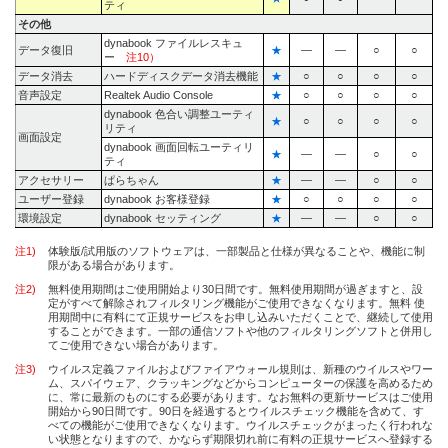
ティ
その他
dynabook ファイルレスキュ
データ復旧
★
―
―
○
○
ー
注10）
データ消去
ハードディスクデータ消去機能
★
○
○
○
○
音声設定
Realtek Audio Console
★
○
○
○
○
dynabook 色合い調整ユーティ
★
○
○
○
○
リティ
画面設定
dynabook 画面回転ユーティリ
★
―
―
○
○
ティ
アクセサリー
ぱらちゃん
★
―
―
○
○
ユーザー登録
dynabook お客様登録
★
○
○
○
○
環境設定
dynabook セッティング
★
―
―
○
○
注1)
体験版/試用版のソフトウェアは、一部製品と仕様が異なることや、機能に制
限がある場合があります。
注2)
無料使用期間はご使用開始より30日間です。無料使用期間が過ぎますと、設
定がすべて解除されフィルタリング機能がご使用できなくなります。無料 使
用期間中に有料にて正規サービスをお申し込みいただくことで、継続して使用
することができます。一部の通信ソフトや他のフィルタリングソフトと併用し
てご使用できない場合があります。
注3)
ウイルス定義ファイルおよびファイアウォール規則は、新種のウイルスやワー
ム、スパイウェア、クラッキングなどからコンピューターの保護を高めるため
に、常に最新のものにする必要があります。なお無料の更新サービスはご使用
開始から90日間です。90日を経過するとウイルスチェック機能を含めて、す
べての機能がご使用できなくなります。ウイルスチェックがまったく行われな
い状態となりますので、かならず期限切れ前に有料の正規サービスへ登録する