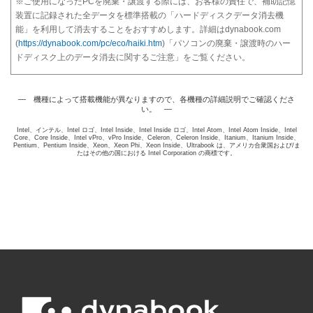
※ご使用になったPCを廃棄・譲渡する際には、お客様の責任で、補助記憶
装置に記録された全データを標準搭載の「ハードディスクデータ消去機
能」を利用して消去することをおすすめします。詳細はdynabook.com
(
https://dynabook.com/pc/eco/haiki.htm
)「パソコンの廃棄・譲渡時のハー
ドディスク上のデータ消去に関するご注意」をご覧ください。
― 機種によって搭載機能が異なりますので、各機種の詳細説明でご確認くださ
い。 ―
Intel、インテル、Intel ロゴ、Intel Inside、Intel Inside ロゴ、Intel Atom、Intel Atom Inside、Intel
Core、Core Inside、Intel vPro、vPro Inside、Celeron、Celeron Inside、Itanium、Itanium Inside、
Pentium、Pentium Inside、Xeon、Xeon Phi、Xeon Inside、Ultrabook は、アメリカ合衆国および/ま
たはその他の国における Intel Corporation の商標です。