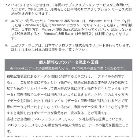
＊2
PCにライセンスが含まれ、1年間のサブスクリプション サービスがご利用いた
だけます。2年目以降は、月間もしくは年間のサブスクリプション サービスの契
約が別途必要となります。
※
本PCでご利用いただく「Microsoft 365 Basic」は、Windows セットアップを行
った後（Windowsに最初にMicrosoft アカウントでサインインした後）、180日以
内に、日本国内で、Microsoft 365 Basicの認証を行ってください。認証しないま
ま180日経過すると、Microsoft 365 Basic（1年無料版）は利用できなくなりま
す。
※
上記ソフトウェアは、日本マイクロソフト株式会社でサポートを行っています。
詳しくは本体に付属の取扱説明書をご覧ください。
個人情報などのデータ流出を回避
dynabookはデータ消去機能搭載だから、PCの廃棄や譲渡の際にも安心です。
補助記憶装置にあるデータを個別に削除するときに行う、「ファイルを削除す
る」、「ごみ箱を空にする」という操作や、補助記憶装置全体を購入時の状態に
戻すための「リカバリーをして購入時の状態に戻す」操作を行うとファイル（デ
ータ）管理情報ではデータは消去されたように見えます。ただ、このような方法
でデータを削除しただけではファイル（データ）管理情報が消去されるだけで実
際のデータは残ったままになっているため、市販のデータ復旧ソフトなどを実行
すると削除したはずのデータが復元され、読み取ることが可能です。
当社では全機種にSSD/フラッシュメモリのデータ消去機能を提供しています。
SSD/フラッシュメモリから機密情報や個人情報など、データの復元を困難にしま
す。