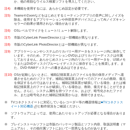
か、他の有効なウイルス検索ソフトを導入してください。
注4)
本機能を使用するには、あらかじめ設定が必要です。
注5)
TeamsやZoomなどをはじめとするミーティングアプリの音声に対しノイズを
除去。使用するアプリケーションや外部音声デバイスによってAIノイズキャン
セラーの効果が適用されない場合があります。
注6)
OSレベルでマイクをミュート/ミュート解除します。
注7)
市販のCyberLink PowerDirectorとは一部機能が異なります。
注8)
市販のCyberLink PhotoDirectorとは一部機能が異なります。
注9)
アプリケーションやシステムのリカバリー用データをストレージ内に保存して
います。そのため、アプリケーションDVDおよびリカバリーディスクは付属
しておりません。あらかじめストレージ内のリカバリー用データを、USBメモ
リまたはDVDディスク/ブルーレイディスクに保存することを推奨します。ま
た、DVD-RAMディスクへの書き込みはできません。
注10)
OSが起動しないときに、補助記憶装置上のファイルを別の保存メディアへ退
避させるためのソフトです。補助記憶装置上のすべてのファイルの救助、復元
を保証するものではありません。補助記憶装置が破損している場合、または補
助記憶装置上のファイルが破損している場合は、救助、復元することができま
せん。さらに、システム属性を持つファイル、および、暗号化されたファイ
ル、または暗号化された補助記憶装置からは、救助できません。
※
TVコネクトスイートに対応しているレコーダー等の機器情報は
■TVコネクトス
イート対応機器
と動作状況をご確認ください。
※
ソフトウェアによっては、使用にあたりセットアップが必要となる場合がありま
す。
※
プレインストールソフトは市販のパッケージ製品とソフト内容、取扱説明書（マ
ニュアル）、その他付属ソフトにおいて一部異なるものがあります。