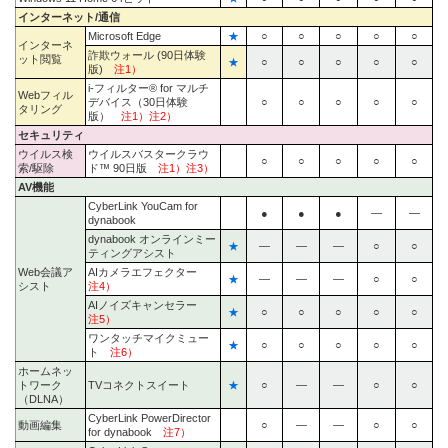
インターネット/通信
Microsoft Edge
★
○
○
○
○
○
インターネ
詐欺ウォール (90日体験
ット閲覧
★
○
○
○
○
○
版)
注1）
i-フィルター® for マルチ
Webフィル
デバイス（30日体験
○
○
○
○
○
タリング
版）
注1）注2）
セキュリティ
ウイルス検
ウイルスバスタークラウ
○
○
○
○
○
索/駆除
ド™ 90日版
注1）注3）
AV機能
CyberLink YouCam for
●
●
●
―
―
dynabook
dynabook オンラインミー
★
―
―
―
○
○
ティングアシスト
Web会議ア
AIカメラエフェクター
★
―
―
―
○
○
シスト
注4）
AIノイズキャンセラー
★
○
○
○
○
○
注5）
ワンタッチマイクミュー
★
○
○
○
○
○
ト
注6）
ホームネッ
トワーク
TVコネクトスイート
★
○
―
―
○
○
（DLNA）
CyberLink PowerDirector
動画編集
○
―
―
○
○
for dynabook
注7）