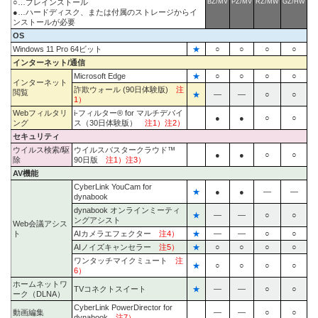
○…プレインストール
BZ/MV
PZ/MV
RZ/MW
GZ/HW
●…ハードディスク、または付属のストレージからイ
ンストールが必要
OS
Windows 11 Pro 64ビット
★
○
○
○
○
インターネット/通信
Microsoft Edge
★
○
○
○
○
インターネット
詐欺ウォール (90日体験版)
注
閲覧
★
―
―
○
○
1）
Webフィルタリ
i-フィルター® for マルチデバイ
●
●
○
○
ング
ス（30日体験版）
注1）注2）
セキュリティ
ウイルス検索/駆
ウイルスバスタークラウド™
●
●
○
○
除
90日版
注1）注3）
AV機能
CyberLink YouCam for
★
●
●
―
―
dynabook
dynabook オンラインミーティ
★
―
―
○
○
ングアシスト
Web会議アシス
ト
AIカメラエフェクター
注4）
★
―
―
○
○
AIノイズキャンセラー
注5）
★
○
○
○
○
ワンタッチマイクミュート
注
★
○
○
○
○
6）
ホームネットワ
TVコネクトスイート
★
―
―
○
○
ーク（DLNA）
CyberLink PowerDirector for
動画編集
―
―
○
○
dynabook
注7）