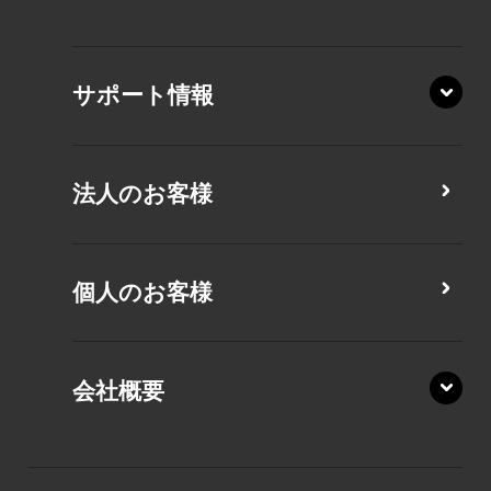
AZ/LY
XA/ZA
XA/ZY
サポート情報
CZ/MA
CZ/MY
法人のお客様
MZ/MA
MZ/MY
PZ/LA
個人のお客様
PZ/MA
XZ/HA
PZ/LY
会社概要
XZ/HY
PZ/MY