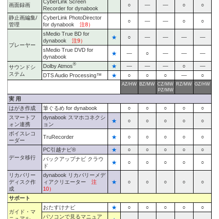
CyberLink Screen
画面録画
○
―
―
○
○
Recorder for dynabook
静止画編集/
CyberLink PhotoDirector
○
―
―
○
○
管理
for dynabook
注8）
sMedio True BD for
★
○
―
―
―
―
dynabook
注9）
プレーヤー
sMedio True DVD for
★
―
○
―
―
―
dynabook
®
Dolby Atmos
★
―
―
―
○
―
サウンドシ
ステム
DTS Audio Processing™
★
○
○
○
―
○
AZ/HW
BZ/MW
CZ/MW
RZ/MW
GZ/HW
PZ/MW
実 用
はがき作成
筆ぐるめ for dynabook
○
○
○
○
○
スマートフ
dynabook スマホコネクシ
★
○
○
○
○
○
ォン連携
ョン
ボイスレコ
TruRecorder
★
○
○
○
○
○
ーダー
PC引越ナビ®
★
○
○
○
○
○
データ移行
バックアップナビ クラウ
★
○
○
○
○
○
ド
リカバリー
dynabook リカバリーメデ
ディスク作
ィアクリエーター
注
★
○
○
○
○
○
成
10）
サポート
おたすけナビ
★
○
○
○
○
○
ガイド・マ
パソコンで見るマニュア
ニュアル