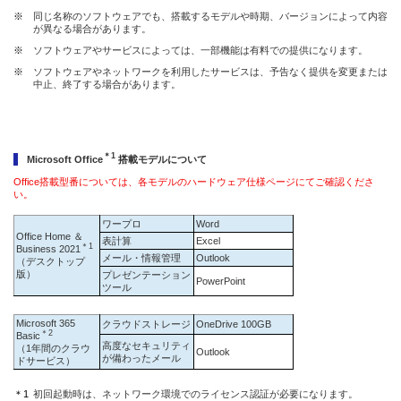
※
同じ名称のソフトウェアでも、搭載するモデルや時期、バージョンによって内容
が異なる場合があります。
※
ソフトウェアやサービスによっては、一部機能は有料での提供になります。
※
ソフトウェアやネットワークを利用したサービスは、予告なく提供を変更または
中止、終了する場合があります。
＊1
Microsoft Office
搭載モデルについて
Office搭載型番については、各モデルのハードウェア仕様ページにてご確認くださ
い。
ワープロ
Word
Office Home ＆
表計算
Excel
＊1
Business 2021
メール・情報管理
Outlook
（デスクトップ
版）
プレゼンテーション
PowerPoint
ツール
Microsoft 365
クラウドストレージ
OneDrive 100GB
＊2
Basic
高度なセキュリティ
（1年間のクラウ
Outlook
が備わったメール
ドサービス）
＊1
初回起動時は、ネットワーク環境でのライセンス認証が必要になります。