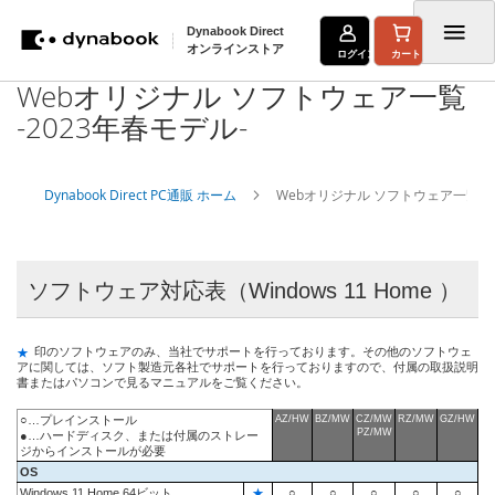
Dynabook Direct
オンラインストア
ログイン
カート
Webオリジナル ソフトウェア一覧
コ
-2023年春モデル-
ン
テ
Dynabook Direct PC通販 ホーム
Webオリジナル ソフトウェア一覧 -2
ン
ツ
に
ソフトウェア対応表（Windows 11 Home ）
ス
キ
★
印のソフトウェアのみ、当社でサポートを行っております。その他のソフトウェ
アに関しては、ソフト製造元各社でサポートを行っておりますので、付属の取扱説明
ッ
書またはパソコンで見るマニュアルをご覧ください。
プ
○…プレインストール
AZ/HW
BZ/MW
CZ/MW
RZ/MW
GZ/HW
PZ/MW
●…ハードディスク、または付属のストレー
ジからインストールが必要
OS
Windows 11 Home 64ビット
★
○
○
○
○
○