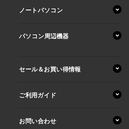
ノートパソコン
XP/ZA
XP/ZY
パソコン周辺機器
VZ/MA
VZ/HA
XD/ZA
VZ/HY
セール＆お買い得情報
AZ/DA
VZ/MY
AZ/SA
RZ/HA
AZ/MA
ご利用ガイド
RZ/MA
KZ20/A
AZ/LA
RZ/MY
KZ20/Y
AZ/MY
お問い合わせ