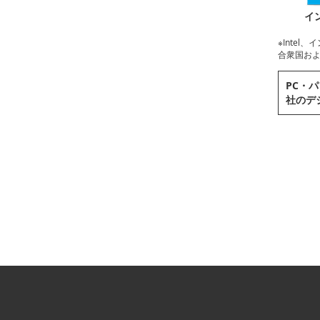
イ
※Intel、イ
合衆国および
PC・パ
社のデ