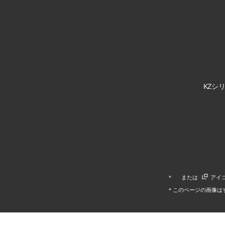
KZシリ
＊
または
アイ
＊このページの画像は