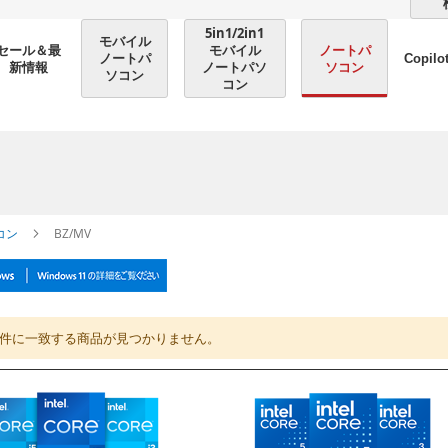
5in1/2in1
モバイル
モバイル
ノートパ
セール＆最
ノートパ
Copilo
ノートパソ
ソコン
新情報
ソコン
コン
コン
BZ/MV
件に一致する商品が見つかりません。