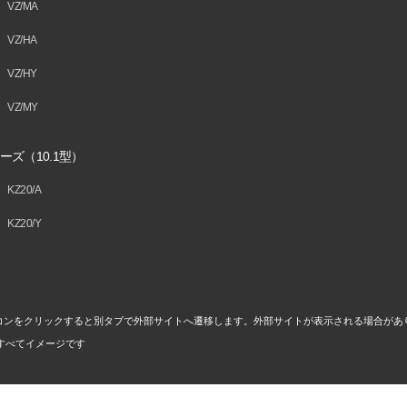
VZ/MA
VZ/HA
VZ/HY
VZ/MY
ーズ（10.1型）
KZ20/A
KZ20/Y
コンをクリックすると別タブで外部サイトへ遷移します。外部サイトが表示される場合があ
すべてイメージです