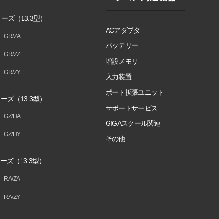
ーズ（13.3型）
ACアダプタ
GR/ZA
バッテリー
GR/ZZ
増設メモリ
GR/ZY
入力装置
ポート拡張ユニット
ーズ（13.3型）
サポートサービス
GZ/HA
GIGAスクール関連
GZ/HY
その他
ーズ（13.3型）
RA/ZA
RA/ZY