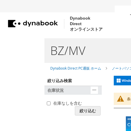
Dynabook
Direct
コ
オンラインストア
ン
テ
BZ/MV
ン
ツ
に
Dynabook Direct PC通販 ホーム
ノートパソ
ス
絞り込み検索
キ
在庫状況
ッ
プ
条
在庫なしを含む
絞り込む