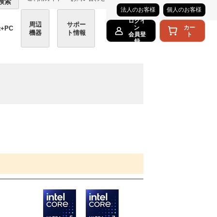
検索
法人のお客様
個人のお客様
ログイ
周辺
サポー
カー
ン
t+PC
機器
ト情報
ト
会員登
録