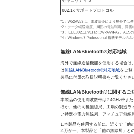
セキュリティ
*3
802.1x サポートプロトコル
*1：W52/W53は、電波法令により屋外では使用
*2：データ転送速度、周囲の電波環境、障害
*3：IEEE802.11n/11acはWPA/WPA2、A
*4：Windows 7 Professional 搭載モデ
無線LAN/Bluetooth®対応地域
海外で無線通信機能を使用する場合は
は
無線LAN/Bluetooth®対応地域
をご覧
製品に付属の取扱説明書をご覧くださ
無線LAN/Bluetooth®に関するご
本製品の使用周波数帯は2.4GHz帯ま
ほか、他の同種無線局、工場の製造ラ
い特定小電力無線局、アマチュア無線
1.本製品を使用する前に、近くで「他
2.万が一、本製品と「他の無線局」