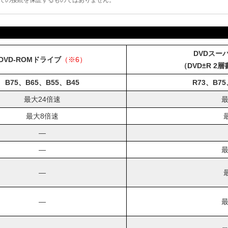
ての接続を保証するものではありません。
DVDスー
DVD-ROMドライブ
（※6）
（DVD±R 2
B75、B65、B55、B45
R73、B75
最大24倍速
最
最大8倍速
―
―
最
―
―
最