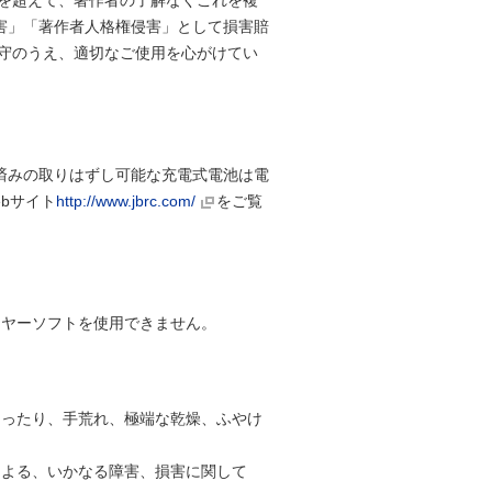
を超えて、著作者の了解なくこれを複
害」「著作者人格権侵害」として損害賠
守のうえ、適切なご使用を心がけてい
済みの取りはずし可能な充電式電池は電
bサイト
http://www.jbrc.com/
をご覧
レーヤーソフトを使用できません。
あったり、手荒れ、極端な乾燥、ふやけ
による、いかなる障害、損害に関して