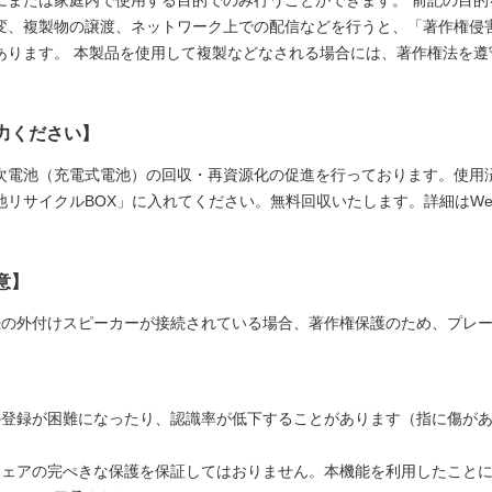
にまたは家庭内で使用する目的でのみ行うことができます。 前記の目的
変、複製物の譲渡、ネットワーク上での配信などを行うと、「著作権侵
あります。 本製品を使用して複製などなされる場合には、著作権法を遵
。
力ください】
次電池（充電式電池）の回収・再資源化の促進を行っております。使用
リサイクルBOX」に入れてください。無料回収いたします。詳細はWe
意】
th®接続の外付けスピーカーが接続されている場合、著作権保護のため、プ
の登録が困難になったり、認識率が低下することがあります（指に傷が
ウェアの完ぺきな保護を保証してはおりません。本機能を利用したこと