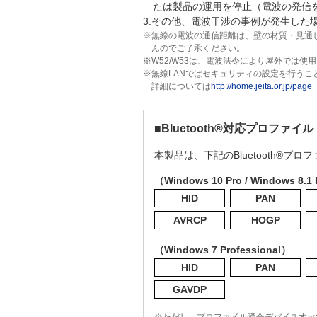
たは製品の運用を停止（電波の発信
3.その他、電波干渉の事例が発生し
※無線の電波の通信距離は、壁の材質・見通
んのでご了承ください。
※W52/W53は、電波法令により屋外では使
※無線LANではセキュリティの設定を行うこ
詳細については
http://home.jeita.or.jp/p
■Bluetooth®対応プロファイル
本製品は、下記のBluetooth®プ
（Windows 10 Pro / Windows 8.1
HID
PAN
AVRCP
HOGP
（Windows 7 Professional）
HID
PAN
GAVDP