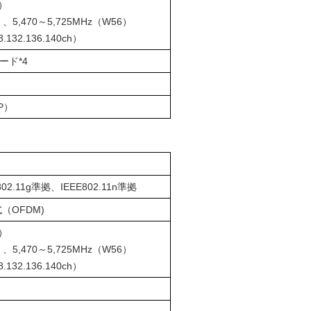
h）
）、5,470～5,725MHz（W56）
28.132.136.140ch）
ード
*4
P）
802.11g準拠、IEEE802.11n準拠
（OFDM)
h）
）、5,470～5,725MHz（W56）
28.132.136.140ch）