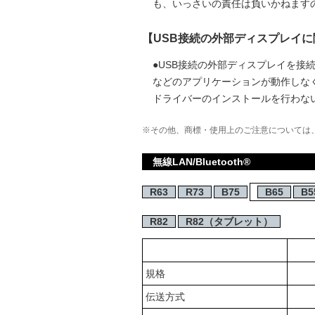
も、いっさいの責任は負いかねます
【USB接続の外部ディスプレイ
●USB接続の外部ディスプレイを
などのアプリケーションが動作しな
ドライバーのインストールを行わな
※その他、商標・使用上のご注意については
無線LAN/Bluetooth®
R63
R73
B75
B65
B5
R82
R82（タブレット）
規格
伝送方式