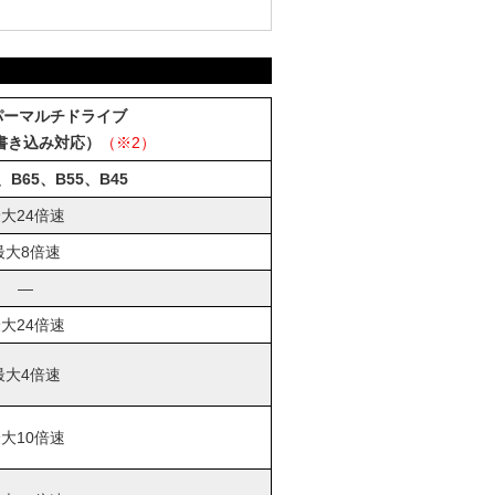
パーマルチドライブ
層書き込み対応）
（※2）
、B65、B55、B45
大24倍速
最大8倍速
―
大24倍速
最大4倍速
大10倍速