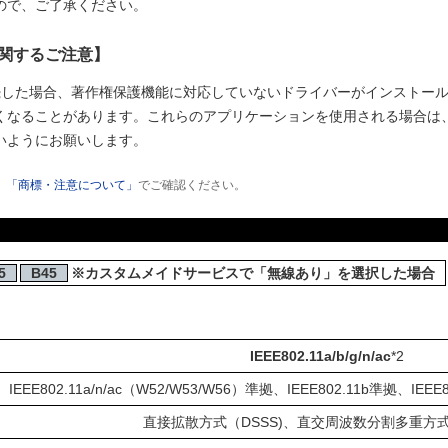
ので、ご了承ください。
に関するご注意】
接続した場合、著作権保護機能に対応していないドライバーがインストー
くなることがあります。これらのアプリケーションを使用される場合は、
いようにお願いします。
、
「商標・注意について」
でご確認ください。
5
B45
※カスタムメイドサービスで「無線あり」を選択した場合
IEEE802.11a/b/g/n/ac
*2
IEEE802.11a/n/ac（W52/W53/W56）準拠、IEEE802.11b準拠、IEEE
直接拡散方式（DSSS)、直交周波数分割多重方式