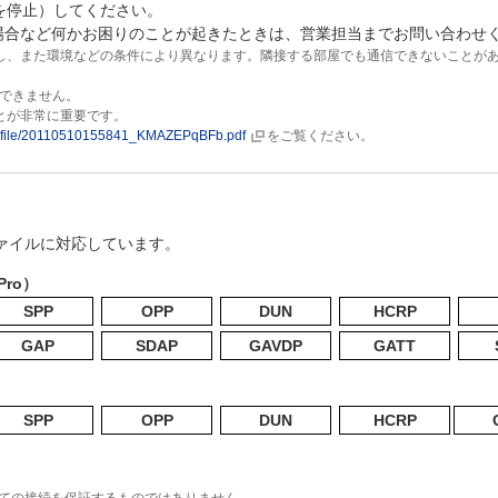
を停止）してください。
た場合など何かお困りのことが起きたときは、営業担当までお問い合わせ
し、また環境などの条件により異なります。隣接する部屋でも通信できないことが
用できません。
とが非常に重要です。
age_file/20110510155841_KMAZEPqBFb.pdf
をご覧ください。
ロファイルに対応しています。
 Pro）
SPP
OPP
DUN
HCRP
GAP
SDAP
GAVDP
GATT
SPP
OPP
DUN
HCRP