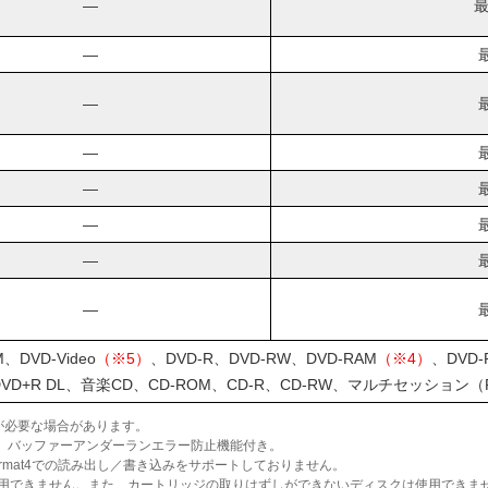
―
最
―
―
―
―
―
―
―
、DVD-Video
（※5）
、DVD-R、DVD-RW、DVD-RAM
（※4）
、DVD-
DVD+R DL、音楽CD、CD-ROM、CD-R、CD-RW、マルチセッション（
が必要な場合があります。
ATA接続、バッファーアンダーランエラー防止機能付き。
r）は、Format4での読み出し／書き込みをサポートしておりません。
ィスクは使用できません。また、カートリッジの取りはずしができないディスクは使用できま