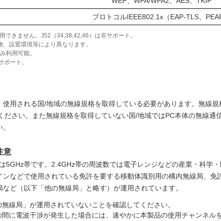
WEP、WPA/WPA2、AES、TKIP
プロトコルIEEE802.1x（EAP-TLS、PEA
できません。J52（34,38,42,46）は非サポート。
物、設置環境等により異なります。
ESのみ利用可能。
ルのみサポート。
、使用される国/地域の無線規格を取得している必要があります。無線規
ください。また無線規格を取得していない国/地域ではPC本体の無線通
い。
注意
たは5GHz帯です。2.4GHz帯の周波数では電子レンジなどの産業・科学
インなどで使用されている免許を要する移動体識別用の構内無線局、免
局など（以下「他の無線局」と略す）が運用されています。
の無線局」が運用されていないことを確認してください。
との間に電波干渉が発生した場合には、速やかに本製品の使用チャンネル