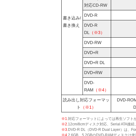
対応CD-RW
DVD-R
書き込み/
書き換え
DVD-R
DL
（※3）
DVD-RW
DVD+R
DVD+R DL
DVD+RW
DVD-
RAM
（※4）
読み出し対応フォーマッ
DVD-ROM
ト
（※1）
※1.
対応フォーマットによっては再生ソフト
※2.
12cm/8cmディスク対応、Serial 
※3.
DVD-R DL（DVD-R Dual Laye
※4.
2.6GB、5.2GBのDVD-RAMデ