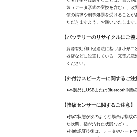
た著作物を複製することは、個人的
製（データ形式の変換を含む）、改
償の請求や刑事処罰を受けることが
ただきますよう、お願いいたします
【バッテリーのリサイクルにご協
資源有効利用促進法に基づき小形二
器店などに設置している「充電式電池
ください。
【外付けスピーカーに関するご注
●本製品にUSBまたはBluetoo
【指紋センサーに関するご注意】
●指の状態が次のような場合は指紋
た状態、指が汚れた状態など）。
●指紋認証技術は、データやハード