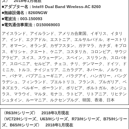
ズ〉 2018年1月現在
■アダプター名：Intel® Dual Band Wireless-AC 8260
■無線設備名：8260NGW
■電波法：003-150093
■電気通信事業法：D150069003
アイスランド、アイルランド、アメリカ合衆国、イギリス、イタリ
ア、インド、エクアドル、エストニア、エルサルバドル、オーストリ
ア、オマーン、オランダ、カザフスタン、ガテマラ、カナダ、キプロ
ス、ギリシャ、クエート、ケニア、コスタリカ、コロンビア、サウジ
アラビア、スイス、スウェーデン、スペイン、スリランカ、スロバキ
ア、スロベニア、セルビア、チェコ、チリ、デンマーク、ドイツ、ド
ミニカ、トルコ、ナイジェリア、ニカラグア、ネパール、ノルウェ
ー、パナマ、パプアニューギニア、パラグアイ、ハンガリー、バング
ラデシュ、フィンランド、プエルトリコ、フランス、ブルガリア、ベ
ネズエラ、ベルギー、ポーランド、ボリビア、ポルトガル、ホンジュ
ラス、マラウイ、マルタ、モナコ、ラトビア、リトアニア、リヒテン
シュタイン、ルーマニア、ルクセンブルグ、韓国、香港、日本
〈R63/Hシリーズ〉 2018年3月現在
〈VC72/Hシリーズ、U63/Hシリーズ、R73/Hシリーズ、B75/Hシリー
ズ、B65/Hシリーズ〉 2018年1月現在