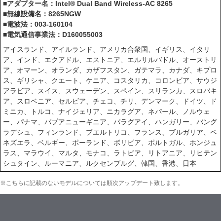
■アダプター名：Intel® Dual Band Wireless-AC 8265
■無線設備名：8265NGW
■電波法：003-160104
■電気通信事業法：D160055003
アイスランド、アイルランド、アメリカ合衆国、イギリス、イタリ
ア、インド、エクアドル、エストニア、エルサルバドル、オーストリ
ア、オマーン、オランダ、カザフスタン、ガテマラ、カナダ、キプロ
ス、ギリシャ、クエート、ケニア、コスタリカ、コロンビア、サウジ
アラビア、スイス、スウェーデン、スペイン、スリランカ、スロバキ
ア、スロベニア、セルビア、チェコ、チリ、デンマーク、ドイツ、ド
ミニカ、トルコ、ナイジェリア、ニカラグア、ネパール、ノルウェ
ー、パナマ、パプアニューギニア、パラグアイ、ハンガリー、バング
ラデシュ、フィンランド、プエルトリコ、フランス、ブルガリア、ベ
ネズエラ、ベルギー、ポーランド、ボリビア、ポルトガル、ホンジュ
ラス、マラウイ、マルタ、モナコ、ラトビア、リトアニア、リヒテン
シュタイン、ルーマニア、ルクセンブルグ、韓国、香港、日本
※こちらに記載のないモデルについては順次アップデート致します。