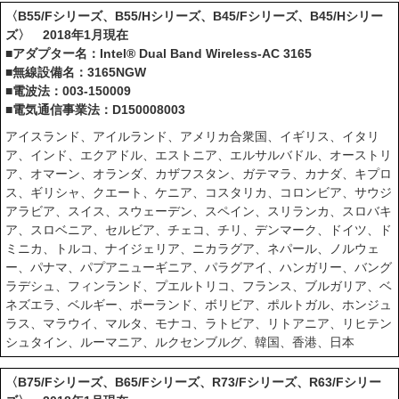
〈B55/Fシリーズ、B55/Hシリーズ、B45/Fシリーズ、B45/Hシリー
ズ〉 2018年1月現在
■アダプター名：Intel® Dual Band Wireless-AC 3165
■無線設備名：3165NGW
■電波法：003-150009
■電気通信事業法：D150008003
アイスランド、アイルランド、アメリカ合衆国、イギリス、イタリ
ア、インド、エクアドル、エストニア、エルサルバドル、オーストリ
ア、オマーン、オランダ、カザフスタン、ガテマラ、カナダ、キプロ
ス、ギリシャ、クエート、ケニア、コスタリカ、コロンビア、サウジ
アラビア、スイス、スウェーデン、スペイン、スリランカ、スロバキ
ア、スロベニア、セルビア、チェコ、チリ、デンマーク、ドイツ、ド
ミニカ、トルコ、ナイジェリア、ニカラグア、ネパール、ノルウェ
ー、パナマ、パプアニューギニア、パラグアイ、ハンガリー、バング
ラデシュ、フィンランド、プエルトリコ、フランス、ブルガリア、ベ
ネズエラ、ベルギー、ポーランド、ボリビア、ポルトガル、ホンジュ
ラス、マラウイ、マルタ、モナコ、ラトビア、リトアニア、リヒテン
シュタイン、ルーマニア、ルクセンブルグ、韓国、香港、日本
〈B75/Fシリーズ、B65/Fシリーズ、R73/Fシリーズ、R63/Fシリー