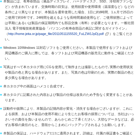
■
本製品には、有寿命部品（液晶ディスプレイ、ハードディスク、SSD、冷却用ファンな
ど）が含まれています。交換時期の目安は、使用頻度や使用環境（温湿度など）などの
条件により異なりますが、本製品を通常使用した場合、1日に約8時間、1ヵ月で25日の
ご使用で約5年です。24時間を超えるような長時間連続使用など、ご使用状態によって
は早期にあるいは製品の保証期間内でも部品交換（有料）が必要となります。一般社団
法人 電子情報技術産業協会「パソコンの有寿命部品の表記に関するガイドライン」
（
http://home.jeita.or.jp/page_file/20110511155520_FuLZW1JpDj.pdf
）をご覧くださ
い。
■
Windows 10/Windows 11対応ソフトをご使用ください。本製品で使用するソフトおよび
周辺機器のご購入に際しては、各ソフトおよび周辺機器の販売元に動作をご確認くださ
い。
■
写真はすべて本カタログ用にCGを使用して制作または撮影したもので､実際の使用状況
や製品の色と異なる場合があります。また、写真の色は印刷のため、実際の製品の色と
多少異なる場合があります。
■
本カタログ中の画面はハメコミ合成です。
■
本カタログに記載された内容および製品の仕様は改良のため予告なく変更することがあ
ります。
■
誤動作や故障により、本製品の記憶内容が変化・消失する場合がございますが、これに
よる損害、および本製品の使用不能により生じたお客様の損害については、当社はいっ
さいその責任を負いませんので、あらかじめご了承ください。大切なデータなどは、必
ずお客様の責任のもと、普段からこまめにバックアップされるようお願いします。
■
本製品の保証は、ハードウェアだけに適用されます。詳細は、付属の保証書をご確認く