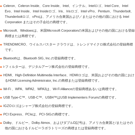
●
Celeron、Celeron Inside、Core Inside、Intel、インテル、Intelロゴ、Intel Core、Intel
Evo、Intel Inside、Intel Insideロゴ、Iris、Irisロゴ、Intel vPro、Pentium、Thunderbolt、
Thunderboltロゴ、vProは、アメリカ合衆国および／またはその他の国における Intel
Corporation またはその子会社の商標です。
●
Microsoft、Windowsは、米国Microsoft Corporationの米国およびその他の国における登録
商標または商標です。
●
TRENDMICRO、ウイルスバスター クラウドは、トレンドマイクロ株式会社の登録商標
です。
●
Bluetoothは、Bluetooth SIG, Inc.の登録商標です。
●
i-フィルターは、デジタルアーツ株式会社の登録商標です。
●
HDMI、High-Definition Multimedia Interface、HDMIロゴは、米国およびその他の国におけ
るHDMI Licensing Administrator, Inc.の商標または登録商標です。
●
Wi-Fi 、WPA、WPA2、WPA3は、Wi-Fi Allianceの登録商標あるいは商標です。
●
USB Type-C™、USB-C™、USB4™はUSB Implementers Forumの商標です。
●
IGZOロゴはシャープ株式会社の登録商標です。
●
PCI Express、PCIeは、PCI-SIGの商標です。
●
Dolby、ドルビー、Dolby Atmos、およびダブルD記号は、アメリカ合衆国と/またはその
他の国におけるドルビーラボラトリーズの商標または登録商標です。