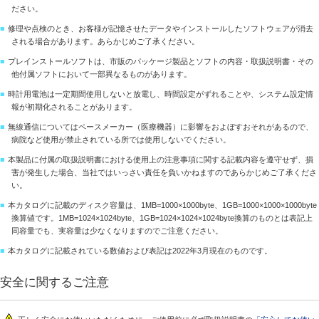
ださい。
■
修理や点検のとき、お客様が記憶させたデータやインストールしたソフトウェアが消去
される場合があります。あらかじめご了承ください。
■
プレインストールソフトは、市販のパッケージ製品とソフトの内容・取扱説明書・その
他付属ソフトにおいて一部異なるものがあります。
■
時計用電池は一定期間使用しないと放電し、時間設定がずれることや、システム設定情
報が初期化されることがあります。
■
無線通信についてはペースメーカー（医療機器）に影響をおよぼすおそれがあるので、
病院など使用が禁止されている所では使用しないでください。
■
本製品に付属の取扱説明書における使用上の注意事項に関する記載内容を遵守せず、損
害が発生した場合、当社ではいっさい責任を負いかねますのであらかじめご了承くださ
い。
■
本カタログに記載のディスク容量は、1MB=1000×1000byte、1GB=1000×1000×1000byte
換算値です。1MB=1024×1024byte、1GB=1024×1024×1024byte換算のものとは表記上
同容量でも、実容量は少なくなりますのでご注意ください。
■
本カタログに記載されている数値および表記は2022年3月現在のものです。
安全に関するご注意