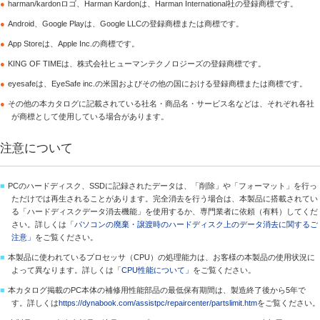
●
harman/kardonロゴ、Harman Kardonは、Harman International社の登録商標です。
●
Android、Google Playは、Google LLCの登録商標または商標です。
●
App Storeは、Apple Inc.の商標です。
●
KING OF TIMEは、株式会社ヒューマンテクノロジーズの登録商標です。
●
eyesafeは、EyeSafe inc.の米国およびその他の国における登録商標または商標です。
●
その他の本カタログに記載されている社名・商品名・サービス名などは、それぞれ各社
が商標として使用している場合があります。
注意について
■
PCのハードディスク、SSDに記録されたデータは、「削除」や「フォーマット」を行っ
ただけでは再生されることがあります。完全消去を行う場合は、本製品に搭載されてい
る「ハードディスクデータ消去機能」を使用するか、専門業者に依頼（有料）してくだ
さい。詳しくは
「パソコンの廃棄・譲渡時のハードディスク上のデータ消去に関するご
注意」
をご覧ください。
■
本製品に使われているプロセッサ（CPU）の処理能力は、お客様の本製品の使用状況に
よって異なります。詳しくは
「CPU性能について」
をご覧ください。
■
本カタログ掲載のPC本体の補修用性能部品の最低保有期間は、製造終了後から5年で
す。詳しくは
https://dynabook.com/assistpc/repaircenter/partslimit.htm
をご覧ください。