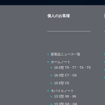
個人のお客様
新製品ニュース一覧
ホームノート
16.0型 T9・T7・T6・T5
16.0型 C7・C6
15.6型 C5
モバイルノート
13.3型 X8・X6
13.3型 G8・G6