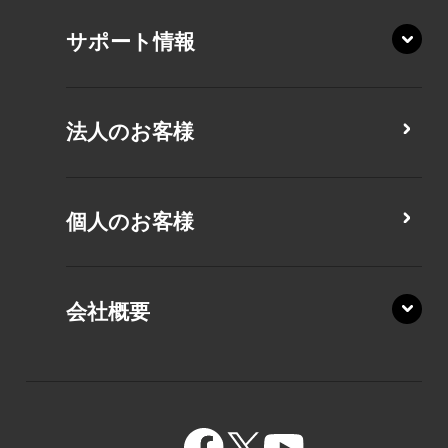
XA/ZY
サポート情報
CZ/MA
CZ/MY
法人のお客様
MZ/MA
MZ/MY
PZ/LA
個人のお客様
PZ/MA
XZ/HA
PZ/LY
会社概要
XZ/HY
PZ/MY
GR/ZA
BA/ZA