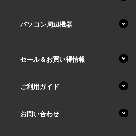
XP/ZY
パソコン周辺機器
VZ/MA
VZ/HA
XD/ZA
VZ/HY
セール＆お買い得情報
AZ/DA
VZ/MY
AZ/SA
RZ/HA
AZ/MA
ご利用ガイド
RZ/MA
KZ20/A
AZ/LA
RZ/MY
KZ20/Y
AZ/MY
お問い合わせ
AZ/LY
XA/ZA