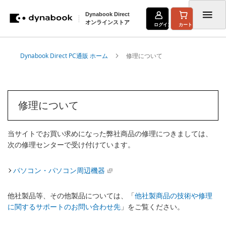
Dynabook Direct
オンラインストア
ログイン
カート
コ
Dynabook Direct PC通販 ホーム
修理について
ン
テ
ン
修理について
ツ
に
当サイトでお買い求めになった弊社商品の修理につきましては、
ス
次の修理センターで受け付けています。
キ
パソコン・パソコン周辺機器
ッ
プ
他社製品等、その他製品については、「
他社製商品の技術や修理
に関するサポートのお問い合わせ先
」をご覧ください。