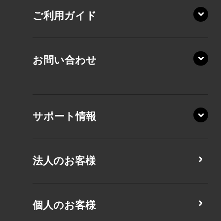
AZ/MA
ご利用ガイド
RZ/MA
KZ20/A
AZ/LA
RZ/MY
KZ20/Y
AZ/MY
お問い合わせ
AZ/LY
XA/ZA
XA/ZY
サポート情報
CZ/MA
CZ/MY
法人のお客様
MZ/MA
MZ/MY
PZ/LA
個人のお客様
PZ/MA