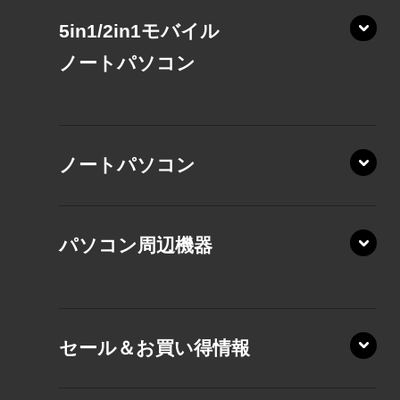
5in1/2in1モバイル
ノート
パソコン
XP/ZAE
ノートパソコン
XP/ZA
XP/ZY
パソコン周辺機器
VZ/MA
VZ/HA
XD/ZA
VZ/HY
セール＆お買い得情報
AZ/DA
VZ/MY
AZ/SA
RZ/HA