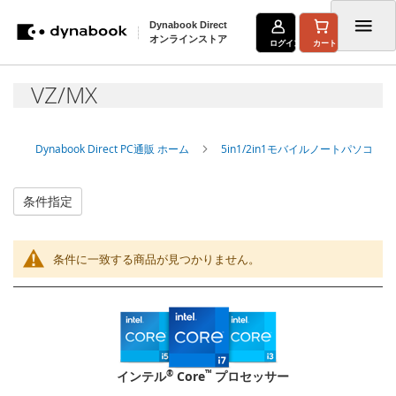
Dynabook Direct
オンラインストア
ログイン
カート
コ
VZ/MX
ン
テ
Dynabook Direct PC通販 ホーム
5in1/2in1モバイルノートパソコン
ン
ツ
条件指定
に
ス
条件に一致する商品が見つかりません。
キ
ッ
プ
®
™
インテル
Core
プロセッサー