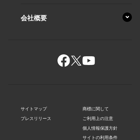
XZ/HA
PZ/LY
会社概要
XZ/HY
PZ/MY
GR/ZA
BA/ZA
GR/ZZ
BA/ZY
GR/ZY
サイトマップ
商標に関して
GZ/HA
プレスリリース
ご利用上の注意
個人情報保護方針
GZ/HY
サイトの利用条件