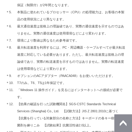
保証（制限付）が2年間となります。
＊5.
本製品に使われているプロセッサー（CPU）の処理能力は、お客様の本製
品の使用状況により異なります。
＊6.
最大通信速度は規格上の理論値であり、実際の通信速度を示すものではあ
りません。実際の通信速度は使用環境などにより変わります。
＊7.
環境により数値は異なるため参考値です。
＊8.
最大転送速度を利用するには、PC・周辺機器・ケーブルすべてが最大転送
速度に対応している必要があります。ただし、最大転送速度は規格上の理
論値であり、実際の転送速度を示すものではありません。実際の転送速度
は使用環境などにより変わります。
＊9.
オプションのACアダプター（PAACA048）をお使いいただけます。
＊10.
T7のみ。T6、T5は1年保証です。
＊11.
「Windows 11 操作ガイド」を見るにはインターネットへの接続が必要で
す。
＊12.
【効果の確認を行った試験機関名】SGS-CSTC Standards Technical
Services (Shanghai) Co., Ltd. 【試験方法】JIS Z 2801:2010に基づく
【抗菌を行っている対象部分の名称と方法】キーボードの各キー樹脂に抗
菌剤を練りこみ 【試験結果】抗菌活性値2.0以上。