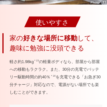
Photo：T7
使いやすさ
家の
好きな場所に移動
して、
趣味に勉強に没頭できる
＊15
軽さ約1.98kg
の軽量ボディなら、部屋から部屋
への移動もラクラク。また、30分の充電でバッテ
＊16
リー駆動時間の約40％
を充電できる「お急ぎ30
分チャージ」対応なので、電源がない場所でも楽
しむことができます。