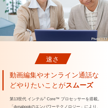
Photo：T7
速さ
動画編集やオンライン通話な
ど
やりたいことが
スムーズ
®
第13世代 インテル
Core™ プロセッサーを搭載。
「dynabookのエンパワーテクノロジー」により、