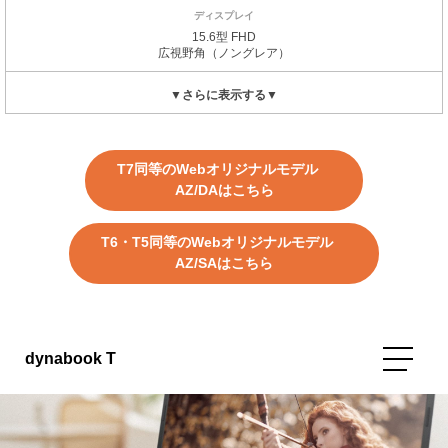
15.6型 FHD
広視野角
（ノングレア）
T7同等のWebオリジナルモデル
AZ/DAはこちら
T6・T5同等のWebオリジナルモデル
AZ/SAはこちら
dynabook T