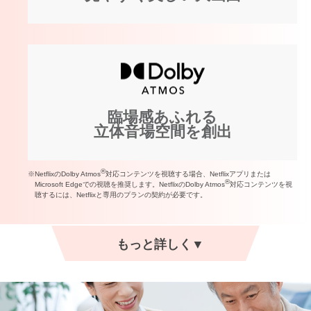
臨場感あふれる
立体音場空間を創出
®
※NetflixのDolby Atmos
対応コンテンツを視聴する場合、Netflixアプリまたは
®
Microsoft Edgeでの視聴を推奨します。NetflixのDolby Atmos
対応コンテンツを視
聴するには、Netflixと専用のプランの契約が必要です。