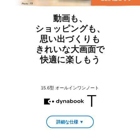
高速でパワフルなWindowsが、
動画も、
ショッピングも、
これまで以上に
安全になりました。
思い出づくりも
きれいな大画面で
Meet the Computer you can talk to.
快適に楽しもう
動画を見る
15.6型 オールインワンノート
詳細な仕様 ▼