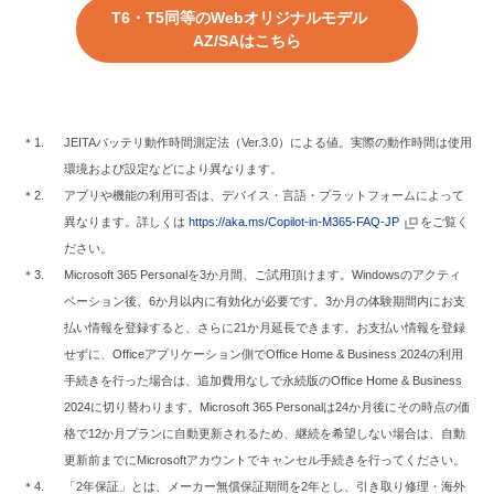
T6・T5同等のWebオリジナルモデル
AZ/SAはこちら
＊1.
JEITAバッテリ動作時間測定法（Ver.3.0）による値。実際の動作時間は使用
環境および設定などにより異なります。
＊2.
アプリや機能の利用可否は、デバイス・言語・プラットフォームによって
異なります。詳しくは
https://aka.ms/Copilot-in-M365-FAQ-JP
をご覧く
ださい。
＊3.
Microsoft 365 Personalを3か月間、ご試用頂けます。Windowsのアクティ
ベーション後、6か月以内に有効化が必要です。3か月の体験期間内にお支
払い情報を登録すると、さらに21か月延長できます。お支払い情報を登録
せずに、Officeアプリケーション側でOffice Home & Business 2024の利用
手続きを行った場合は、追加費用なしで永続版のOffice Home & Business
2024に切り替わります。Microsoft 365 Personalは24か月後にその時点の価
格で12か月プランに自動更新されるため、継続を希望しない場合は、自動
更新前までにMicrosoftアカウントでキャンセル手続きを行ってください。
＊4.
「2年保証」とは、メーカー無償保証期間を2年とし、引き取り修理・海外