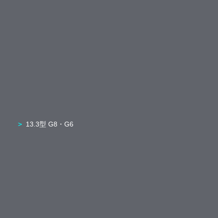
13.3型 G8・G6