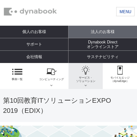
MENU
個人のお客様
法人のお客様
Dynabook Direct
サポート
オンラインストア
会社情報
サステナビリティ
サービス・
モバイルエッジ
事例一覧
コンピューティング
ソリューション
（dynaEdge）
第10回教育ITソリューションEXPO
2019（EDIX）