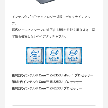
インテル
®
vPro
™
テクノロジー搭載モデルをラインアッ
プ。
幅広いビジネスシーンに対応する機能･性能を磨き抜き、堅
牢性も妥協しない2in1デタッチャブル。
第8世代インテル
®
Core
™
i5-8350U vPro
™
プロセッサー
第8世代インテル
®
Core
™
i5-8250U プロセッサー
第8世代インテル
®
Core
™
i3-8130U プロセッサー