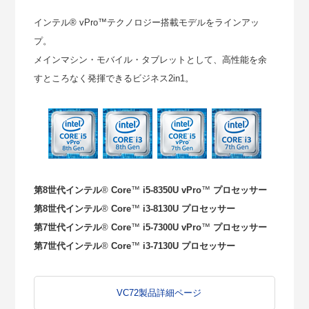
インテル
®
vPro
™
テクノロジー搭載モデルをラインアッ
プ。
メインマシン・モバイル・タブレットとして、高性能を余
すところなく発揮できるビジネス2in1。
第8世代インテル
®
Core
™
i5-8350U vPro
™
プロセッサー
第8世代インテル
®
Core
™
i3-8130U プロセッサー
第7世代インテル
®
Core
™
i5-7300U vPro
™
プロセッサー
第7世代インテル
®
Core
™
i3-7130U プロセッサー
VC72製品詳細ページ