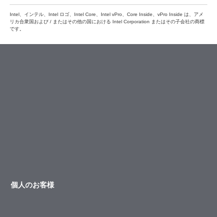
Intel、インテル、Intel ロゴ、Intel Core、Intel vPro、Core Inside、vPro Inside は、アメ
リカ合衆国および / またはその他の国における Intel Corporation またはその子会社の商標
です。
個人のお客様