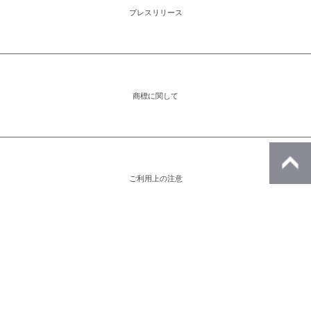
プレスリリース
商標に関して
ご利用上の注意
アイコンをクリックすると別ウィンドウが開きます。外部サイトが表示される
場合があります。
※このページの画像はすべてイメージです。