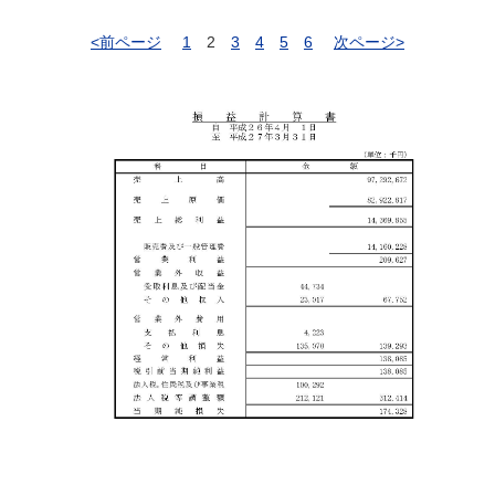
<前ページ
1
2
3
4
5
6
次ページ>