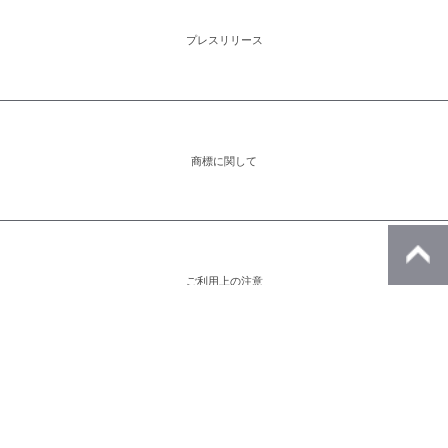
プレスリリース
商標に関して
ご利用上の注意
アイコンをクリックすると別ウィンドウが開きます。外部サイトが表示される
場合があります。