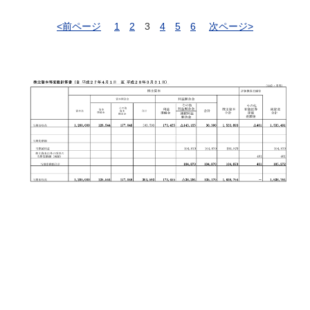
<前ページ
1
2
3
4
5
6
次ページ>