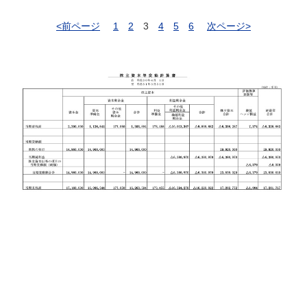
<前ページ
1
2
3
4
5
6
次ページ>