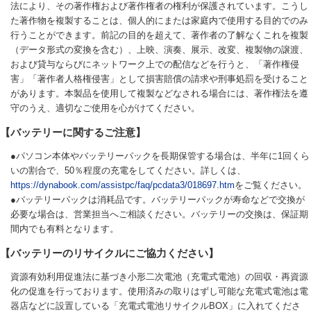
法により、その著作権および著作権者の権利が保護されています。こうし
た著作物を複製することは、個人的にまたは家庭内で使用する目的でのみ
行うことができます。前記の目的を超えて、著作者の了解なくこれを複製
（データ形式の変換を含む）、上映、演奏、展示、改変、複製物の譲渡、
および貸与ならびにネットワーク上での配信などを行うと、「著作権侵
害」「著作者人格権侵害」として損害賠償の請求や刑事処罰を受けること
があります。本製品を使用して複製などなされる場合には、著作権法を遵
守のうえ、適切なご使用を心がけてください。
【バッテリーに関するご注意】
●パソコン本体やバッテリーパックを長期保管する場合は、半年に1回くら
いの割合で、50％程度の充電をしてください。詳しくは、
https://dynabook.com/assistpc/faq/pcdata3/018697.htm
をご覧ください。
●バッテリーパックは消耗品です。バッテリーパックが寿命などで交換が
必要な場合は、営業担当へご相談ください。バッテリーの交換は、保証期
間内でも有料となります。
【バッテリーのリサイクルにご協力ください】
資源有効利用促進法に基づき小形二次電池（充電式電池）の回収・再資源
化の促進を行っております。使用済みの取りはずし可能な充電式電池は電
器店などに設置している「充電式電池リサイクルBOX」に入れてくださ