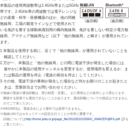
本製品の使用周波数帯は2.4GHz帯または5GHz
帯です。2.4GHz帯の周波数では電子レンジな
どの産業・科学・医療機器のほか、他の同種
無線局、工場の製造ラインなどで使用されて
いる免許を要する移動体識別用の構内無線局、免許を要しない特定小電力無
線局、アマチュア無線局など（以下「他の無線局」と略す）が運用されてい
ます。
1.本製品を使用する前に、近くで「他の無線局」が運用されていないことを
確認してください。
2.万が一、本製品と「他の無線局」との間に電波干渉が発生した場合には、
速やかに本製品の使用チャンネルを変更するか、使用場所を変えるか、ま
たは製品の運用を停止（電波の発信を停止）してください。
3.その他、電波干渉の事例が発生した場合など何かお困りのことが起きたと
きは、営業担当までお問い合わせください。
※無線の電波の通信距離は、壁の材質・見通し、また環境などの条件により異なります。
隣接する部屋でも通信できないことがあります。通信距離についての保証はできません
のでご了承ください。
※W52/W53は、電波法令により屋外では使用できません。
※無線LANではセキュリティの設定を行うことが非常に重要です。
詳細については
http://home.jeita.or.jp/page_file/20110510155841_KMAZEPqBFb.pdf
を
ご覧ください。