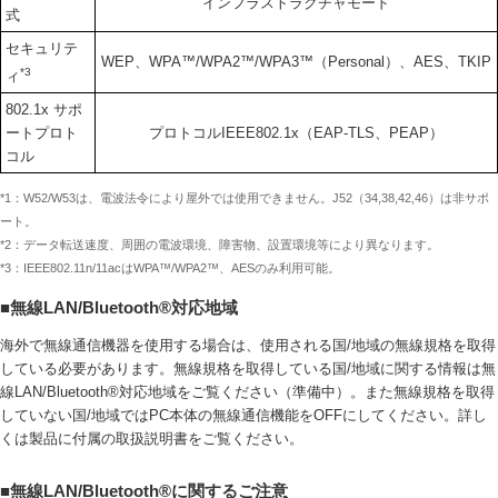
インフラストラクチャモード
式
セキュリテ
WEP、WPA™/WPA2™/WPA3™（Personal）、AES、TKIP
*3
ィ
802.1x サポ
ートプロト
プロトコルIEEE802.1x（EAP-TLS、PEAP）
コル
*1：W52/W53は、電波法令により屋外では使用できません。J52（34,38,42,46）は非サポ
ート。
*2：データ転送速度、周囲の電波環境、障害物、設置環境等により異なります。
*3：IEEE802.11n/11acはWPA™/WPA2™、AESのみ利用可能。
■無線LAN/Bluetooth®対応地域
海外で無線通信機器を使用する場合は、使用される国/地域の無線規格を取得
している必要があります。無線規格を取得している国/地域に関する情報は無
線LAN/Bluetooth®対応地域をご覧ください（準備中）。また無線規格を取得
していない国/地域ではPC本体の無線通信機能をOFFにしてください。詳し
くは製品に付属の取扱説明書をご覧ください。
■無線LAN/Bluetooth®に関するご注意