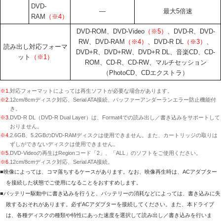
DVD-
―
最大5倍速
RAM
（※4）
DVD-ROM、DVD-Video
（※5）
、DVD-R、DVD-
RW、DVD-RAM
（※4）
、DVD-R DL
（※3）
、
読み出し対応フォーマ
DVD+R、DVD+RW、DVD+R DL、音楽CD、CD-
ット
（※1）
ROM、CD-R、CD-RW、マルチセッション
（PhotoCD、CDエクストラ）
※1.
対応フォーマットによっては再生ソフトが必要な場合があります。
※2.
12cm/8cmディスク対応、Serial ATA接続、バッファーアンダーランエラー防止機能付
き。
※3.
DVD-R DL（DVD-R Dual Layer）は、Format4での読み出し／書き込みをサポートして
おりません。
※4.
2.6GB、5.2GBのDVD-RAMディスクは使用できません。また、カートリッジの取りは
ずしができないディスクは使用できません。
※5.
DVD-Videoの再生はRegionコード「2」、「ALL」のソフトをご使用ください。
※6.
12cm/8cmディスク対応、Serial ATA接続。
■映像によっては、コマ落ちするケースがあります。なお、映像再生時は、ACアダプター
を接続した状態でご使用になることをおすすめします。
■バッテリー駆動中に書き込みを行うと、バッテリーの消耗などによっては、書き込みに失
敗するおそれがあります。必ずACアダプターを接続してください。また、本ドライブ
は、各種ディスクの種類や特性にあった速度を選択して読み出し／書き込みを行いま