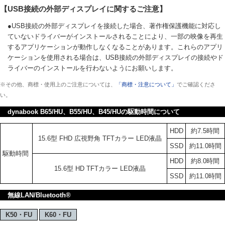
【USB接続の外部ディスプレイに関するご注意】
●USB接続の外部ディスプレイを接続した場合、著作権保護機能に対応し
ていないドライバーがインストールされることにより、一部の映像を再生
するアプリケーションが動作しなくなることがあります。これらのアプリ
ケーションを使用される場合は、USB接続の外部ディスプレイの接続やド
ライバーのインストールを行わないようにお願いします。
※その他、商標・使用上のご注意については、
「商標・注意について」
でご確認くださ
い。
dynabook B65/HU、B55/HU、B45/HUの駆動時間について
HDD
約7.5時間
15.6型 FHD 広視野角 TFTカラー LED液晶
SSD
約11.0時間
駆動時間
HDD
約8.0時間
15.6型 HD TFTカラー LED液晶
SSD
約11.0時間
無線LAN/Bluetooth®
K50・FU
K60・FU