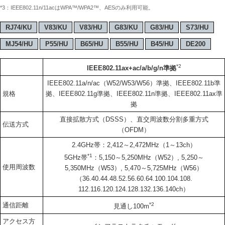
*3：IEEE802.11n/11acはWPA™/WPA2™、AESのみ利用可能。
RJ74/KU
V83/KU
V83/HU
G83/KU
G83/HU
S73/HU
MJ54/HU
P55/HU
B65/HU
B55/HU
B45/HU
DE200
*2
IEEE802.11ax+ac/a/b/g/n準拠
IEEE802.11a/n/ac（W52/W53/W56）準拠、IEEE802.11b準
規格
拠、IEEE802.11g準拠、IEEE802.11n準拠、IEEE802.11ax準
拠
直接拡散方式（DSSS）、直交周波数分割多重方式
伝送方式
（OFDM）
2.4GHz帯：2,412～2,472MHz（1～13ch）
*1
5GHz帯
：5,150～5,250MHz（W52）, 5,250～
使用周波数
5,350MHz（W53）, 5,470～5,725MHz（W56）
（36.40.44.48.52.56.60.64.100.104.108.
112.116.120.124.128.132.136.140ch）
通信距離
*2
見通し100m
アクセス方