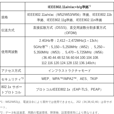
*2
IEEE802.11a/n/ac+b/g準拠
IEEE802.11a/n/ac（W52/W53/W56）準拠、IEEE802.11b
規格
準拠、IEEE802.11g準拠、IEEE802.11n準拠
直接拡散方式（DSSS)、直交周波数分割多重方式
伝送方式
（OFDM)
2.4GHz帯：2,412～2,472MHz(1～13ch）
*1
5GHz帯
：5,150～5,250MHz（W52）、5,250～
使用周波数
5,350MHz（W53）、5,470～5,725MHz（W56）
（36.40.44.48.52.56.60.64.100.104.108.
112.116.120.124.128.132.136.140ch）
アクセス方式
インフラストラクチャモード
*3
WEP、WPA™/WPA2™、AES、TKIP
セキュリティ
802.1x サポー
プロトコルIEEE802.1x（EAP-TLS、PEAP）
トプロトコル
*1：W52/W53は、電波法令により屋外では使用できません。J52（34,38,42,46）は非サポ
ート。
*2：データ転送速度、周囲の電波環境、障害物、設置環境等により異なります。