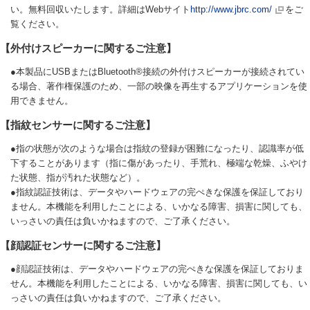
い。無料回収いたします。詳細はWebサイト
http://www.jbrc.com/
をご
覧ください。
【外付けスピーカーに関するご注意】
●本製品にUSBまたはBluetooth®接続の外付けスピーカーが接続されてい
る場合、著作権保護のため、一部の映像を再生するアプリケーションを使
用できません。
【指紋センサーに関するご注意】
●指の状態が次のような場合は指紋の登録が困難になったり、認識率が低
下することがあります（指に傷があったり、手荒れ、極端な乾燥、ふやけ
た状態、指が汚れた状態など）。
●指紋認証技術は、データやハードウェアの完ぺきな保護を保証しており
ません。本機能を利用したことによる、いかなる障害、損害に関しても、
いっさいの責任は負いかねますので、ご了承ください。
【顔認証センサーに関するご注意】
●顔認証技術は、データやハードウェアの完ぺきな保護を保証しておりま
せん。本機能を利用したことによる、いかなる障害、損害に関しても、い
っさいの責任は負いかねますので、ご了承ください。