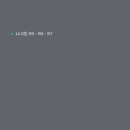
14.0型 R9・R8・R7