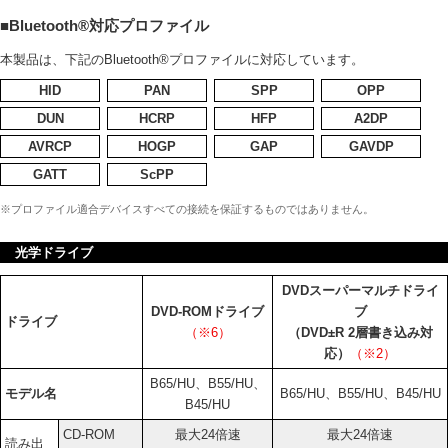
■Bluetooth®対応プロファイル
本製品は、下記のBluetooth®プロファイルに対応しています。
HID
PAN
SPP
OPP
DUN
HCRP
HFP
A2DP
AVRCP
HOGP
GAP
GAVDP
GATT
ScPP
※プロファイル適合デバイスすべての接続を保証するものではありません。
光学ドライブ
DVDスーパーマルチドライ
DVD-ROMドライブ
ブ
ドライブ
（※6）
（DVD±R 2層書き込み対
応）
（※2）
B65/HU、B55/HU、
モデル名
B65/HU、B55/HU、B45/HU
B45/HU
CD-ROM
最大24倍速
最大24倍速
読み出