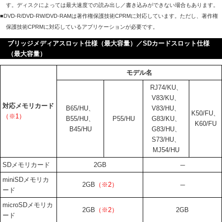
す。ディスクによっては最大速度での読み出し／書き込みができない場合もあります。
■DVD-R/DVD-RW/DVD-RAMは著作権保護技術CPRMに対応しています。ただし、著作権
保護技術CPRMに対応しているアプリケーションが必要です。
ブリッジメディアスロット仕様（最大容量）／SDカードスロット仕様
（最大容量）
モデル名
RJ74/KU、
V83/KU、
対応メモリカード
B65/HU、
V83/HU、
K50/FU、
（※1）
B55/HU、
P55/HU
G83/KU、
K60/FU
B45/HU
G83/HU、
S73/HU、
MJ54/HU
SDメモリカード
2GB
─
miniSDメモリカ
2GB
（※2）
─
ード
microSDメモリカ
2GB
（※2）
2GB
ード