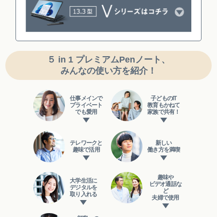
５ in 1 プレミアムPenノート、
みんなの使い方を紹介！
仕事メインで
子どものIT
プライベート
教育も
かねて
でも愛用
家族で共有！
テレワークと
新しい
趣味で活用
働き方を満喫
趣味や
大学生活に
ビデオ通話な
デジタルを
ど
取り入れる
夫婦で使用