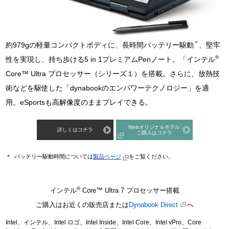
＊
約979gの軽量コンパクトボディに、長時間バッテリー駆動
、
堅牢
®
性を実現し、持ち歩ける5 in 1プレミアムPenノート。
「インテル
Core™ Ultra プロセッサー（シリーズ１）を搭載。さらに、放熱技
術などを駆使した「dynabookのエンパワーテクノロジー」を適
用。eSportsも高解像度のままプレイできる。
Webオリジナルモデル
詳しくはコチラ
ご購入はコチラ
＊
バッテリー駆動時間については
製品ページ
をご覧ください。
®
インテル
Core™ Ultra 7 プロセッサー搭載
ご購入はお近くの販売店または
Dynabook Direct
へ
Intel、インテル、Intel ロゴ、Intel Inside、Intel Core、Intel vPro、Core