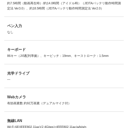
約7.5時間（動画再生時）/約14.0時間（アイドル時）（JEITAバッテリ動作時間測
定法 Ver3.0）、約18.5時間（JEITAバッテリ動作時間測定法 Ver2.0）
ペン入力
なし
キーボード
86キー（JIS配列準拠）、キーピッチ：19mm、キーストローク：1.5mm
光学ドライブ
―
Webカメラ
有効画素数 約92万画素（デュアルマイク付）
無線LAN
Wi-Fi 6E(IEEE802.11ax)(2.4Gbps)+IEEE802.11ac/a/b/g/n