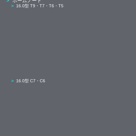
ホームノート
16.0型 T9・T7・T6・T5
16.0型 C7・C6