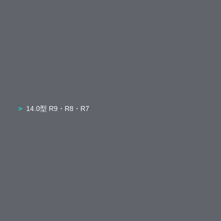
14.0型 R9・R8・R7