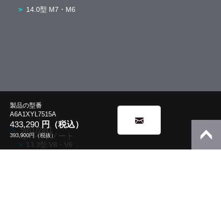
14.0型 M7・M6
製品の型番
A6A1XYL7515A
433,290
円（税込）
5in1/2in1
モバイルノート
393,900
円（税抜）
13.3型 V8・V6