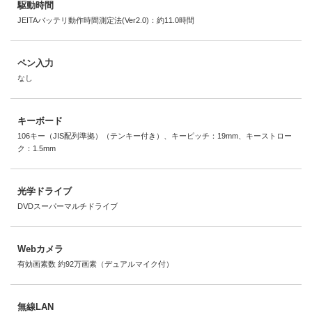
駆動時間
JEITAバッテリ動作時間測定法(Ver2.0)：約11.0時間
ペン入力
なし
キーボード
106キー（JIS配列準拠）（テンキー付き）、キーピッチ：19mm、キーストロー
ク：1.5mm
光学ドライブ
DVDスーパーマルチドライブ
Webカメラ
有効画素数 約92万画素（デュアルマイク付）
無線LAN