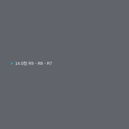
14.0型 R9・R8・R7