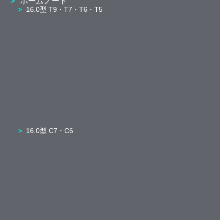
ホームノート
16.0型 T9・T7・T6・T5
16.0型 C7・C6