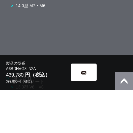
14.0型 M7・M6
製品の型番
A6BDHVG8LN2A
439,780
円（税込）
5in1/2in1
モバイルノート
399,800
円（税抜）
13.3型 V8・V6