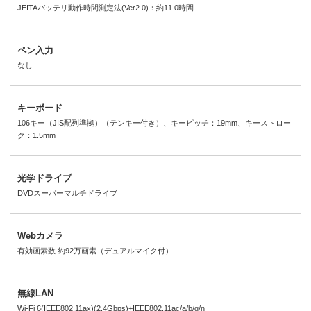
JEITAバッテリ動作時間測定法(Ver2.0)：約11.0時間
ペン入力
なし
キーボード
106キー（JIS配列準拠）（テンキー付き）、キーピッチ：19mm、キーストロー
ク：1.5mm
光学ドライブ
DVDスーパーマルチドライブ
Webカメラ
有効画素数 約92万画素（デュアルマイク付）
無線LAN
Wi-Fi 6(IEEE802.11ax)(2.4Gbps)+IEEE802.11ac/a/b/g/n