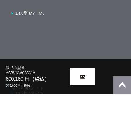
14.0型 M7・M6
製品の型番
A6BVKWC8561A
600,160
円（税込）
5in1/2in1
545,600
円（税抜）
モバイルノート
13.3型 V8・V6