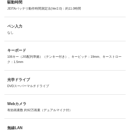
駆動時間
JEITAバッテリ動作時間測定法(Ver2.0)：約11.0時間
ペン入力
なし
キーボード
106キー（JIS配列準拠）（テンキー付き）、キーピッチ：19mm、キーストロー
ク：1.5mm
光学ドライブ
DVDスーパーマルチドライブ
Webカメラ
有効画素数 約92万画素（デュアルマイク付）
無線LAN