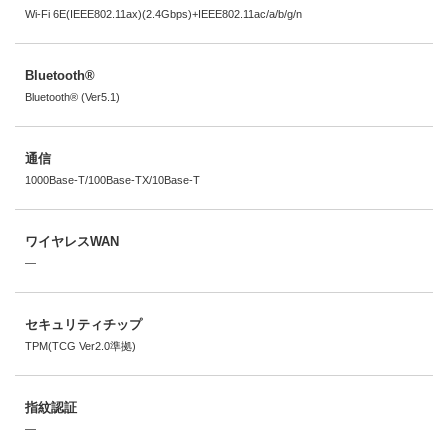
Wi-Fi 6E(IEEE802.11ax)(2.4Gbps)+IEEE802.11ac/a/b/g/n
Bluetooth®
Bluetooth® (Ver5.1)
通信
1000Base-T/100Base-TX/10Base-T
ワイヤレスWAN
―
セキュリティチップ
TPM(TCG Ver2.0準拠)
指紋認証
―