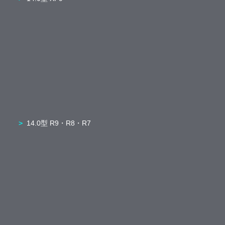
14.0型 R9・R8・R7