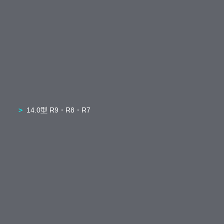
14.0型 R9・R8・R7