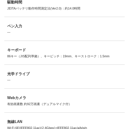
駆動時間
JEITAバッテリ動作時間測定法(Ver2.0)：約14.0時間
ペン入力
―
キーボード
86キー（JIS配列準拠）、キーピッチ：19mm、キーストローク：1.5mm
光学ドライブ
―
Webカメラ
有効画素数 約92万画素（デュアルマイク付）
無線LAN
Wi-Fi 6E(IEEE802.11ax)(2.4Gbps)+IEEE802.11ac/a/b/g/n