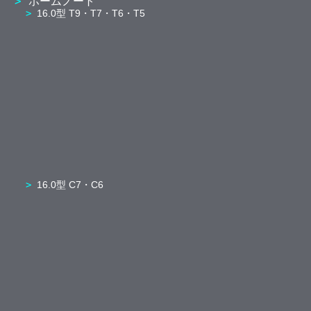
ホームノート
16.0型 T9・T7・T6・T5
16.0型 C7・C6