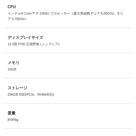
CPU
インテル® Core™ i7-1355U プロセッサー（最大周波数 Pコア:5.00GHz、Eコ
ア:3.70GHz）
ディスプレイサイズ
13.3型 FHD 広視野角 (ノングレア)
メモリ
16GB
ストレージ
256GB SSD(PCIe、NVMe対応)
質量
約956g