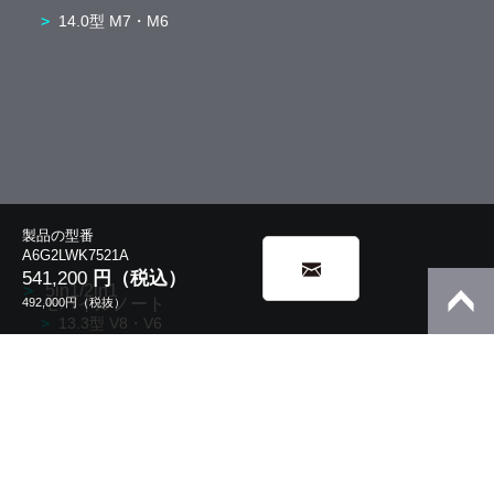
14.0型 M7・M6
製品の型番
A6G2LWK7521A
541,200
円（税込）
5in1/2in1
モバイルノート
492,000
円（税抜）
13.3型 V8・V6