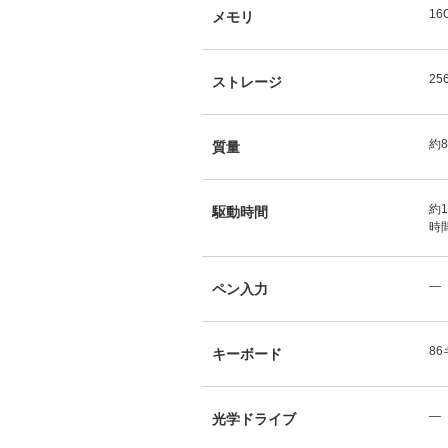
16
メモリ
25
ストレージ
約8
質量
約1
駆動時間
時間
―
ペン入力
8
キーボード
―
光学ドライブ