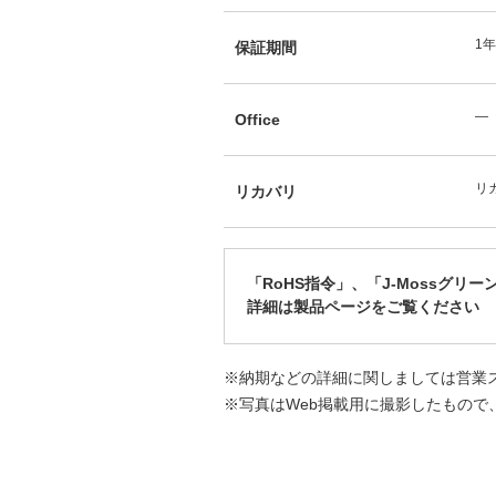
1
保証期間
―
Office
リカ
リカバリ
「RoHS指令」、「J-Mossグリ
詳細は製品ページをご覧ください
※納期などの詳細に関しましては営業
※写真はWeb掲載用に撮影したもので