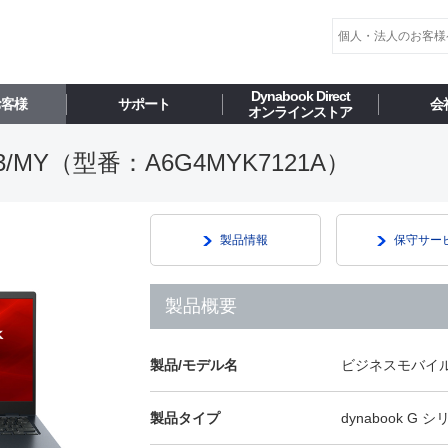
Dynabook Direct
お客様
サポート
会
オンラインストア
MY（型番：A6G4MYK7121A）
製品情報
保守サー
製品概要
製品/モデル名
ビジネスモバイル 
製品タイプ
dynabook G 