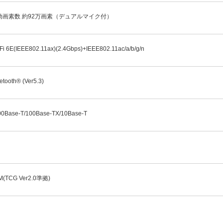
効画素数 約92万画素（デュアルマイク付）
Fi 6E(IEEE802.11ax)(2.4Gbps)+IEEE802.11ac/a/b/g/n
etooth® (Ver5.3)
00Base-T/100Base-TX/10Base-T
M(TCG Ver2.0準拠)