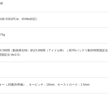
GB
6GB SSD(PCIe、NVMe対応)
75g
0.5時間（動画再生時）/約23.0時間（アイドル時）（JEITAバッテリ動作時間測定法 Ve
測定法 Ver2.0）
6キー（JIS配列準拠）、キーピッチ：19mm、キーストローク：1.5mm