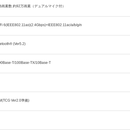
効画素数 約92万画素（デュアルマイク付）
Fi 6(IEEE802.11ax)(2.4Gbps)+IEEE802.11ac/a/b/g/n
etooth® (Ver5.2)
00Base-T/100Base-TX/10Base-T
M(TCG Ver2.0準拠)