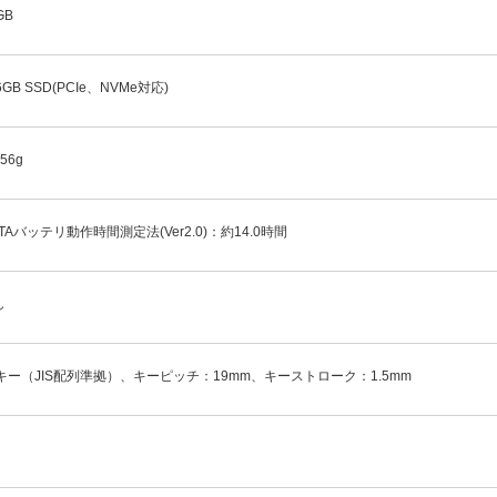
GB
6GB SSD(PCIe、NVMe対応)
56g
ITAバッテリ動作時間測定法(Ver2.0)：約14.0時間
し
6キー（JIS配列準拠）、キーピッチ：19mm、キーストローク：1.5mm