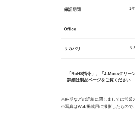
1
保証期間
―
Office
リカ
リカバリ
「RoHS指令」、「J-Mossグリ
詳細は製品ページをご覧ください
※納期などの詳細に関しましては営業
※写真はWeb掲載用に撮影したもので