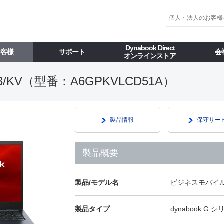
Dynabook Direct
お客様
サポート
会
オンラインストア
KV（型番：A6GPKVLCD51A）
製品情報
保守サー
製品概要
製品/モデル名
ビジネスモバイル 
製品タイプ
dynabook G 