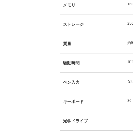
16
メモリ
25
ストレージ
約9
質量
JE
駆動時間
な
ペン入力
8
キーボード
―
光学ドライブ