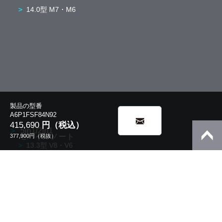
14.0型 M7・M6
製品の型番
A6P1FSF84N92
415,690
円（税込）
5in1/2in1
モバイルノート
377,900
円（税抜）
13.3型 V8・V6