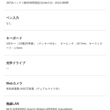
JEITAバッテリ動作時間測定法(Ver2.0)：約10.5時間
ペン入力
なし
キーボード
105キー（JIS配列準拠）（テンキー付き）、キーピッチ：18.7mm、キーストロ
ーク：1.5mm
光学ドライブ
―
Webカメラ
有効画素数 約92万画素（デュアルマイク付）
無線LAN
Wi-Fi 6(IEEE802.11ax)(2.4Gbps)+IEEE802.11ac/a/b/g/n