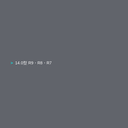
14.0型 R9・R8・R7