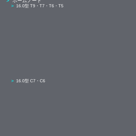
ホームノート
16.0型 T9・T7・T6・T5
16.0型 C7・C6