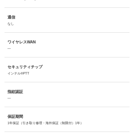
通信
なし
ワイヤレスWAN
―
セキュリティチップ
インテル®PTT
指紋認証
―
保証期間
1年保証（引き取り修理・海外保証（制限付）1年）