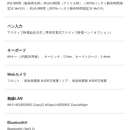
約6.5時間（動画再生時）/約16.0時間（アイドル時）（JEITAバッテリ動作時間測
定法 Ver3.0）、約16.8時間（JEITAバッテリ動作時間測定法 Ver2.0）
ペン入力
アクティブ静電結合方式（専用充電式アクティブ静電ペン＊オプション）
キーボード
84キー（JIS配列準拠）、キーピッチ：17mm、キーストローク：1.4mm
Webカメラ
フロント ：有効画素数 約200万画素 / リア： 有効画素数 約500万画素
無線LAN
Wi-Fi 6E(IEEE802.11ax)(2.4Gbps)+IEEE802.11ac/a/b/g/n
Bluetooth®
Bluetooth® (Ver5.1)