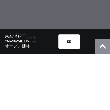
5in1/2in1
製品の型番
モバイルノート
A6K2HXW8114A
13.3型 V8・V6
オープン価格
10.1型 K2