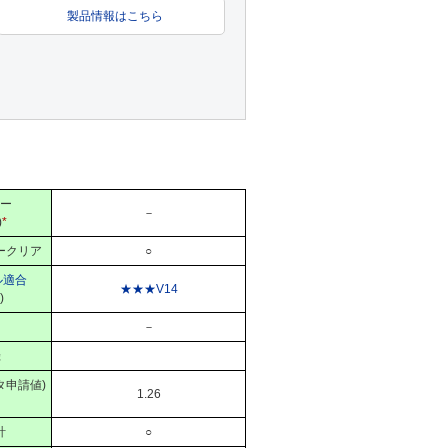
製品情報はこちら
ー
－
)
*
ークリア
○
ル適合
★★★V14
)
－
録
タ申請値)
1.26
計
○