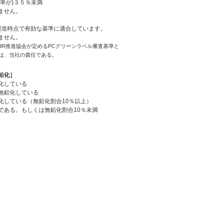
率が)３５％未満
ません。
造時点で有効な基準に適合しています。
ません。
3R推進協会が定めるPCグリーンラベル審査基準と
は、当社の責任である。
鉛化］
化している
無鉛化している
化している（無鉛化割合10％以上）
である。もしくは無鉛化割合10％未満