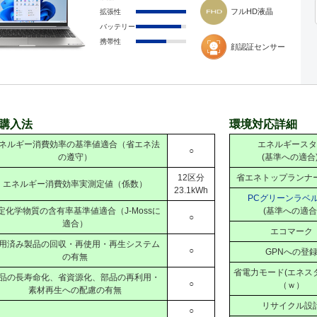
フルHD液晶
拡張性
バッテリー
携帯性
顔認証センサー
購入法
環境対応詳細
ネルギー消費効率の基準値適合（省エネ法
エネルギースタ
○
の遵守）
(基準への適合
12区分
省エネトップランナ
エネルギー消費効率実測定値（係数）
23.1kWh
PCグリーンラベ
定化学物質の含有率基準値適合（J-Mossに
(基準への適合
○
適合）
エコマーク
用済み製品の回収・再使用・再生システム
○
GPNへの登
の有無
省電力モード(エネス
品の長寿命化、省資源化、部品の再利用・
○
（ｗ）
素材再生への配慮の有無
リサイクル設
○