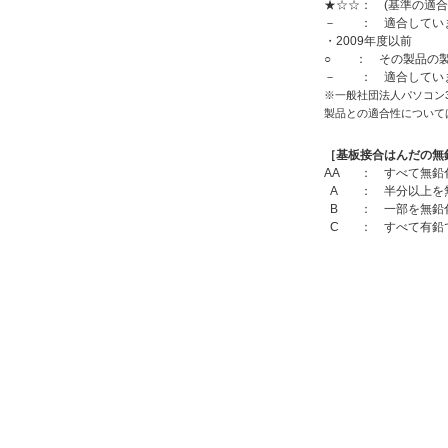
★☆☆： (基準の適合
－ ： 適合してい
・2009年度以前
○ ： その製品の製
－ ： 適合してい
※一般社団法人パソコン
製品との適合性について
［基板接合はんだの無
AA
： すべて無鉛
A
： 半分以上を
B
： 一部を無鉛
C
： すべて有鉛