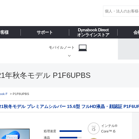
Dynabook Direct
お客様
サポート
会
オンラインストア
モバイルノート
21年秋冬モデル P1F6UPBS
ook F
P1F6UPBS
2021秋冬モデル プレミアムシルバー 15.6型 フルHD液晶・顔認証 P1F6U
インテル®
処理速度
Core™ i5
液晶