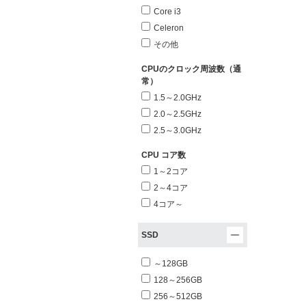
Core i3
Celeron
その他
CPUのクロック周波数（通
常）
1.5～2.0GHz
2.0～2.5GHz
2.5～3.0GHz
CPU コア数
1～2コア
2～4コア
4コア～
SSD
～128GB
128～256GB
256～512GB