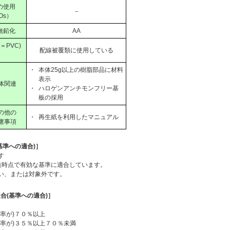
の使用
－
Os）
無鉛化
AA
PVC)
配線被覆類に使用している
・
本体25g以上の樹脂部品に材料
表示
体関連
・
ハロゲンアンチモンフリー基
板の採用
の他の
・
再生紙を利用したマニュアル
慮事項
基準への適合)］
す
造時点で有効な基準に適合しています。
い、または対象外です。
合(基準への適合)］
率が)７０％以上
合率が)３５％以上７０％未満