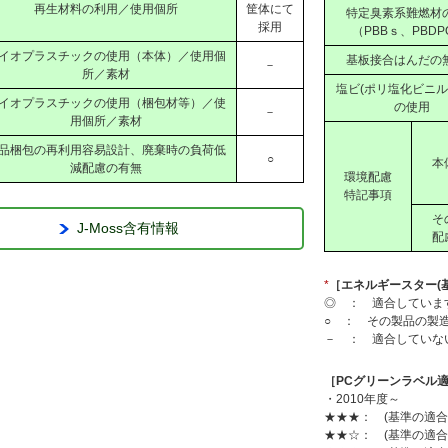
再生材料の利用／使用個所
筐体にて
特定臭素系難燃材
採用
（PBBｓ、PBDP
イオプラスチックの使用（本体）／使用個
基板接合はんだの
－
所／素材
塩ビ(ポリ塩化ビニル＝
イオプラスチックの使用（梱包材等）／使
の使用
－
用個所／素材
品梱包の再利用容易設計、廃棄時の負荷低
○
本
減配慮の有無
環境配慮
特記事項
そ
J-Moss含有情報
配
*
［エネルギースター(
◎ ： 適合していま
○ ： その製品の製
－ ： 適合していな
［PCグリーンラベル適
・2010年度～
★★★： (基準の適合
★★☆： (基準の適