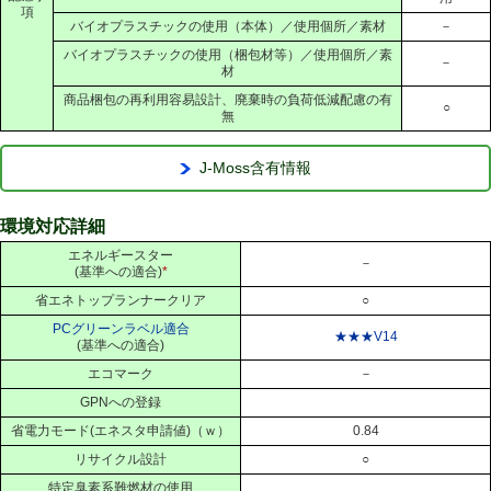
項
バイオプラスチックの使用（本体）／使用個所／素材
－
バイオプラスチックの使用（梱包材等）／使用個所／素
－
材
商品梱包の再利用容易設計、廃棄時の負荷低減配慮の有
○
無
J-Moss含有情報
環境対応詳細
エネルギースター
－
(基準への適合)
*
省エネトップランナークリア
○
PCグリーンラベル適合
★★★V14
(基準への適合)
エコマーク
－
GPNへの登録
省電力モード(エネスタ申請値)（ｗ）
0.84
リサイクル設計
○
特定臭素系難燃材の使用