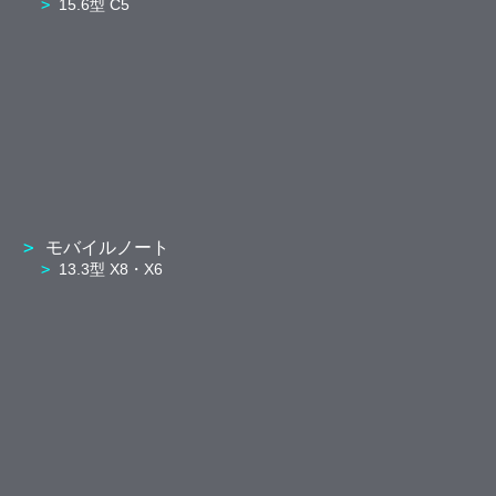
15.6型 C5
モバイルノート
13.3型 X8・X6