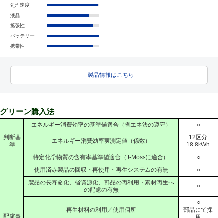
処理速度
液晶
拡張性
バッテリー
携帯性
製品情報はこちら
グリーン購入法
エネルギー消費効率の基準値適合（省エネ法の遵守）
○
判断基
12区分
エネルギー消費効率実測定値（係数）
準
18.8kWh
特定化学物質の含有率基準値適合（J-Mossに適合）
○
使用済み製品の回収・再使用・再生システムの有無
○
製品の長寿命化、省資源化、部品の再利用・素材再生へ
○
の配慮の有無
○
再生材料の利用／使用個所
部品にて採
配慮事
用