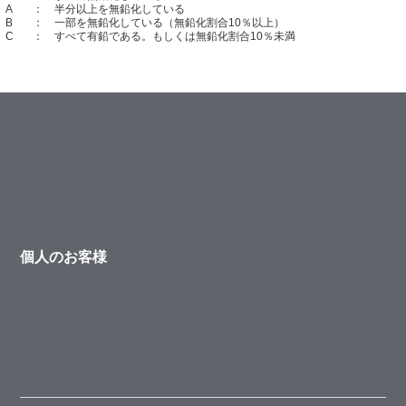
A
： 半分以上を無鉛化している
B
： 一部を無鉛化している（無鉛化割合10％以上）
C
： すべて有鉛である。もしくは無鉛化割合10％未満
個人のお客様