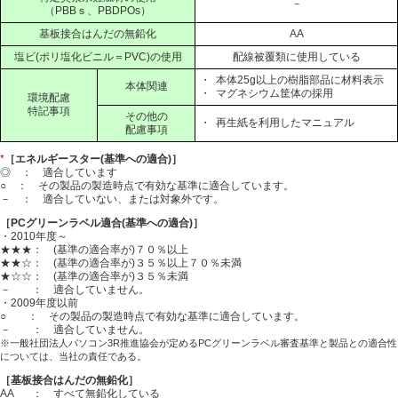
－
（PBBｓ、PBDPOs）
基板接合はんだの無鉛化
AA
塩ビ(ポリ塩化ビニル＝PVC)の使用
配線被覆類に使用している
・
本体25g以上の樹脂部品に材料表示
本体関連
・
マグネシウム筐体の採用
環境配慮
特記事項
その他の
・
再生紙を利用したマニュアル
配慮事項
*
［エネルギースター(基準への適合)］
◎ ： 適合しています
○ ： その製品の製造時点で有効な基準に適合しています。
－ ： 適合していない、または対象外です。
［PCグリーンラベル適合(基準への適合)］
・2010年度～
★★★： (基準の適合率が)７０％以上
★★☆： (基準の適合率が)３５％以上７０％未満
★☆☆： (基準の適合率が)３５％未満
－ ： 適合していません。
・2009年度以前
○ ： その製品の製造時点で有効な基準に適合しています。
－ ： 適合していません。
※一般社団法人パソコン3R推進協会が定めるPCグリーンラベル審査基準と製品との適合性
については、当社の責任である。
［基板接合はんだの無鉛化］
AA
： すべて無鉛化している