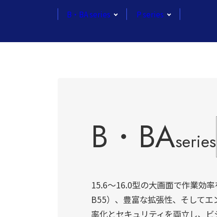
B・BA series
P series
B・BA
series
15.6～16.0型の大画面で作業
B55）、豊富な拡張性、そして
率化とセキュリティを両立し、ビ