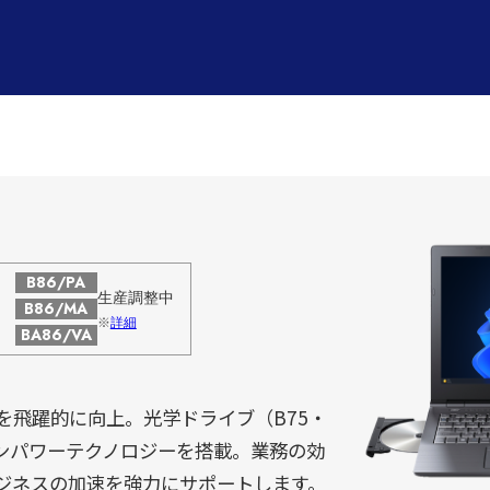
B86/PA
生産調整中
B86/MA
※
詳細
BA86/VA
効率を飛躍的に向上。光学ドライブ（B75・
エンパワーテクノロジーを搭載。業務の効
ジネスの加速を強力にサポートします。