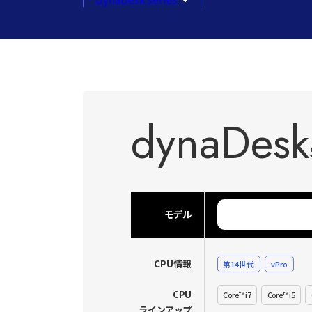
dynaDesk
モデル
CPU情報
第14世代
vPro
CPU
Core™ i7
Core™ i5
ラインアップ