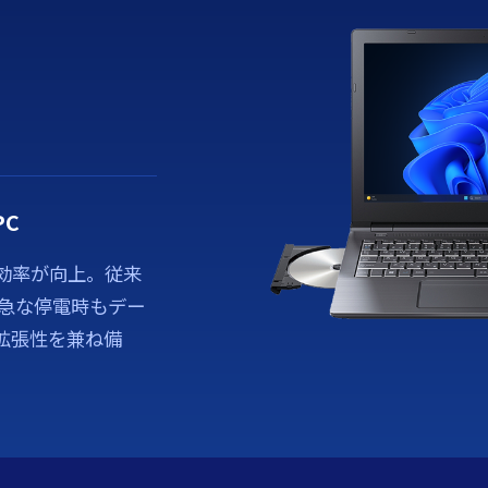
C
効率が向上。従来
つ急な停電時もデー
拡張性を兼ね備