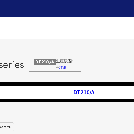
series
生産調整中
DT210/A
※
詳細
DT210/A
Core™ i3