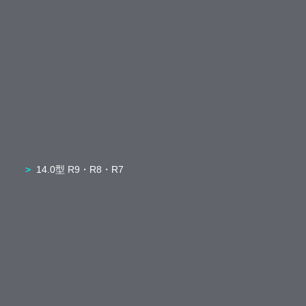
14.0型 R9・R8・R7