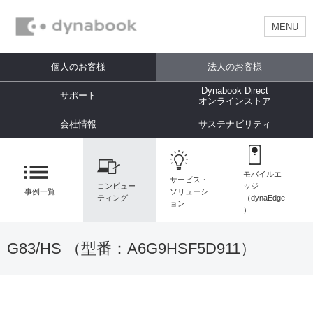
MENU
個人のお客様
法人のお客様
Dynabook Direct
サポート
オンラインストア
会社情報
サステナビリティ
モバイルエ
サービス・
コンピュー
ッジ
事例一覧
ソリューシ
ティング
（dynaEdge
ョン
）
G83/HS （型番：
A6G9HSF5D911
）