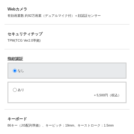
Webカメラ
有効画素数 約92万画素（デュアルマイク付）＋顔認証センサー
セキュリティチップ
TPM(TCG Ver2.0準拠)
指紋認証
なし
あり
+ 5,500円（税込）
キーボード
86キー（JIS配列準拠）、キーピッチ：19mm、キーストローク：1.5mm