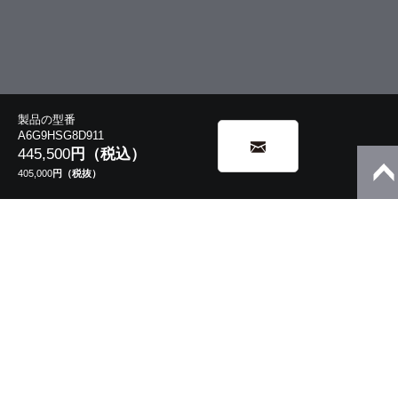
製品の型番
A6G9HSG8D911
445,500
円（税込）
405,000
円（税抜）
5in1/2in1
モバイルノート
13.3型 V8・V6