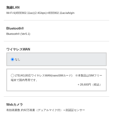
無線LAN
Wi-Fi 6(IEEE802.11ax)(2.4Gbps)+IEEE802.11ac/a/b/g/n
Bluetooth®
Bluetooth® (Ver5.1)
ワイヤレスWAN
なし
LTE(4G)対応ワイヤレスWAN(nanoSIMカード) ※本製品はSIMフリー
端末で国内専用です。
+ 28,600円（税込）
Webカメラ
有効画素数 約92万画素（デュアルマイク付）＋顔認証センサー