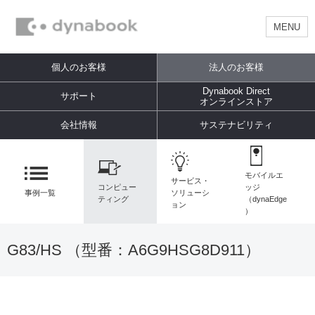
MENU
個人のお客様
法人のお客様
Dynabook Direct
サポート
オンラインストア
会社情報
サステナビリティ
モバイルエ
サービス・
コンピュー
ッジ
事例一覧
ソリューシ
ティング
（dynaEdge
ョン
）
G83/HS （型番：
A6G9HSG8D911
）