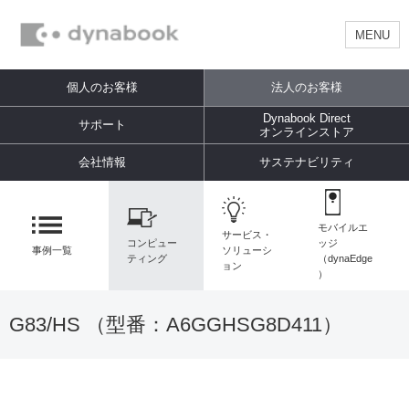
MENU
個人のお客様
法人のお客様
Dynabook Direct
サポート
オンラインストア
会社情報
サステナビリティ
モバイルエ
サービス・
コンピュー
ッジ
事例一覧
ソリューシ
ティング
（dynaEdge
ョン
）
G83/HS （型番：
A6GGHSG8D411
）