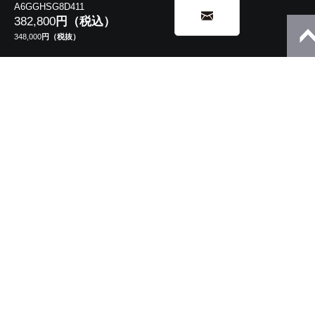
A6GGHSG8D411
382,800
円（税込）
348,000
円（税抜）
5in1/2in1
モバイルノート
13.3型 V8・V6
10.1型 K2