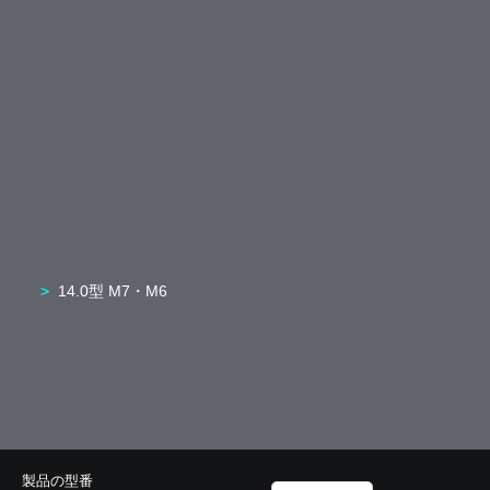
14.0型 M7・M6
製品の型番