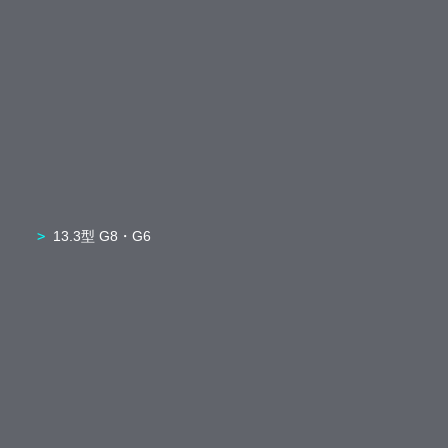
13.3型 G8・G6