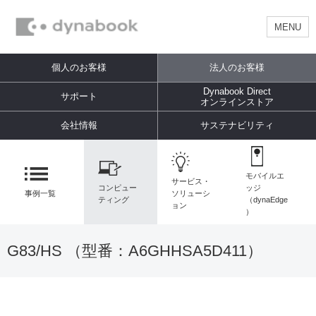
MENU
個人のお客様
法人のお客様
Dynabook Direct
サポート
オンラインストア
会社情報
サステナビリティ
モバイルエ
サービス・
コンピュー
ッジ
事例一覧
ソリューシ
ティング
（dynaEdge
ョン
）
G83/HS （型番：
A6GHHSA5D411
）