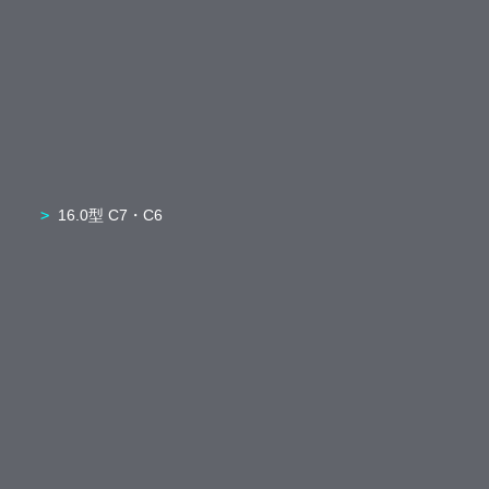
16.0型 C7・C6