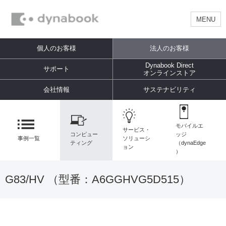
MENU
個人のお客様
法人のお客様
Dynabook Direct
サポート
オンラインストア
会社情報
サステナビリティ
モバイルエ
サービス・
コンピュー
ッジ
事例一覧
ソリューシ
ティング
（dynaEdge
ョン
）
G83/HV （型番：
A6GGHVG5D515
）