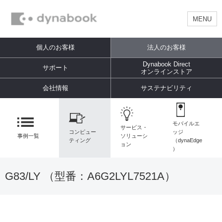
MENU
個人のお客様
法人のお客様
Dynabook Direct
サポート
オンラインストア
会社情報
サステナビリティ
モバイルエ
サービス・
コンピュー
ッジ
事例一覧
ソリューシ
ティング
（dynaEdge
ョン
）
G83/LY （型番：
A6G2LYL7521A
）