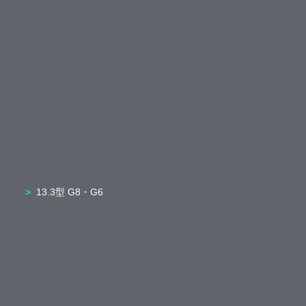
13.3型 G8・G6