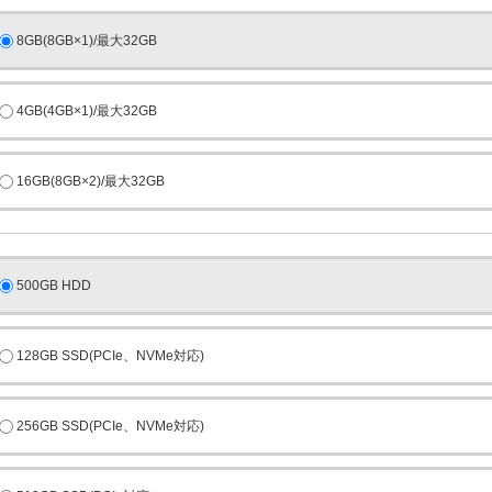
8GB(8GB×1)/最大32GB
4GB(4GB×1)/最大32GB
16GB(8GB×2)/最大32GB
500GB HDD
128GB SSD(PCIe、NVMe対応)
256GB SSD(PCIe、NVMe対応)