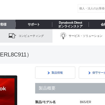
Dynabook Direct
お客様
サポート
会
オンラインストア
コンピューティング
サービス・ソリューション
ERL8C911
）
製品情報
保守サー
製品概要
製品/モデル名
B65/ER