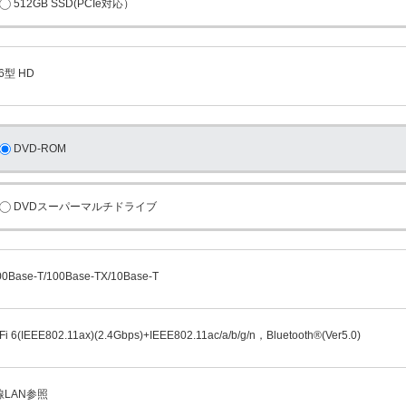
512GB SSD(PCIe対応）
.6型 HD
DVD-ROM
DVDスーパーマルチドライブ
00Base-T/100Base-TX/10Base-T
Fi 6(IEEE802.11ax)(2.4Gbps)+IEEE802.11ac/a/b/g/n，Bluetooth®(Ver5.0)
線LAN参照