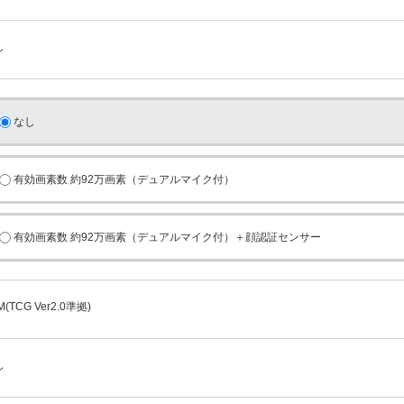
し
なし
有効画素数 約92万画素（デュアルマイク付）
有効画素数 約92万画素（デュアルマイク付）＋顔認証センサー
M(TCG Ver2.0準拠)
し