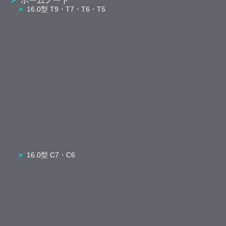
ホームノート
16.0型 T9・T7・T6・T5
16.0型 C7・C6