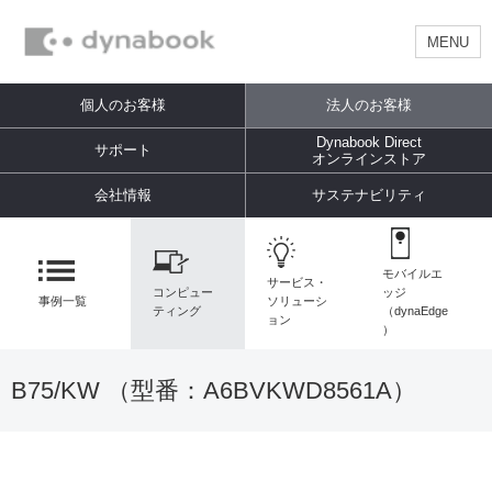
MENU
個人のお客様
法人のお客様
Dynabook Direct
サポート
オンラインストア
会社情報
サステナビリティ
モバイルエ
サービス・
コンピュー
ッジ
事例一覧
ソリューシ
ティング
（dynaEdge
ョン
）
B75/KW （型番：
A6BVKWD8561A
）