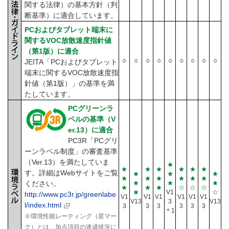
関する法律）の基本方針（判
断基準）に適合しています。
PCおよびタブレット端末に
関するVOC放散速度指針値
（第1版）に適合
○
○
○
○
○
○
○
○
○
JEITA「PCおよびタブレット
端末に関するVOC放散速度指
針値（第1版）」の基準を満
たしています。
PCグリーンラ
ベルの基準（V
er.13）に適合
PC3R「PCグリ
ーンラベル制度」の審査基準
（Ver.13）を満たしていま
★
★
★
★
★
★
★
す。詳細はWebサイトをご覧
★
★
★
★
★
★
★
★
★
ください。
★
★
★
★
★
★
☆
☆
☆
★
V1
☆
http://www.pc3r.jp/greenlabe
V1
V1
V1
V1
V1
V1
V13
3
V13
l/index.html
3
3
3
3
3
3
＊1
※環境性能レーティング（星マー
ク）とは、加点項目の達成状況に