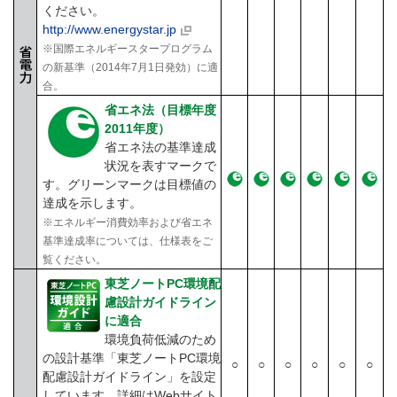
ください。
http://www.energystar.jp
※国際エネルギースタープログラム
の新基準（2014年7月1日発効）に適
合。
省エネ法（目標年度
2011年度）
省エネ法の基準達成
状況を表すマークで
す。グリーンマークは目標値の
達成を示します。
※エネルギー消費効率および省エネ
基準達成率については、仕様表をご
覧ください。
東芝ノートPC環境配
慮設計ガイドライン
に適合
環境負荷低減のため
の設計基準「東芝ノートPC環境
○
○
○
○
○
○
配慮設計ガイドライン」を設定
しています。詳細はWebサイト