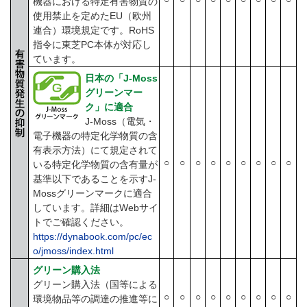
機器における特定有害物質の
使用禁止を定めたEU（欧州
連合）環境規定です。RoHS
指令に東芝PC本体が対応し
ています。
日本の「J-Moss
グリーンマー
ク」に適合
J-Moss（電気・
電子機器の特定化学物質の含
有表示方法）にて規定されて
○
○
○
○
○
○
○
○
○
いる特定化学物質の含有量が
基準以下であることを示すJ-
Mossグリーンマークに適合
しています。詳細はWebサイ
トでご確認ください。
https://dynabook.com/pc/ec
o/jmoss/index.html
グリーン購入法
グリーン購入法（国等による
○
○
○
○
○
○
○
○
○
環境物品等の調達の推進等に