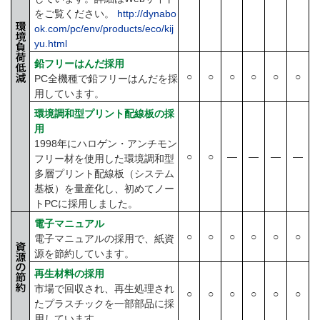
をご覧ください。
http://dynabo
ok.com/pc/env/products/eco/kij
yu.html
鉛フリーはんだ採用
○
○
○
○
○
○
PC全機種で鉛フリーはんだを採
用しています。
環境調和型プリント配線板の採
用
1998年にハロゲン・アンチモン
○
○
―
―
―
―
フリー材を使用した環境調和型
多層プリント配線板（システム
基板）を量産化し、初めてノー
トPCに採用しました。
電子マニュアル
○
○
○
○
○
○
電子マニュアルの採用で、紙資
源を節約しています。
再生材料の採用
市場で回収され、再生処理され
○
○
○
○
○
○
たプラスチックを一部部品に採
用しています。