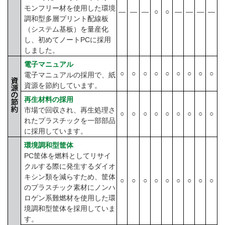
モンフリー材を使用した環境
―
―
―
○
○
―
―
―
―
調和型多層プリント配線板
（システム基板）を量産化
し、初めてノートPCに採用
しました。
電子マニュアル
○
○
○
○
○
○
○
○
○
電子マニュアルの採用で、紙
資源を節約しています。
再生材料の採用
市場で回収され、再生処理さ
○
○
○
○
○
○
○
○
○
れたプラスチックを一部部品
に採用しています。
環境調和型筐体
PC筐体を燃料としてリサイ
クルする際に発生するダイオ
キシン類を減らすため、筐体
○
○
○
○
○
○
○
○
○
のプラスチック素材にノンハ
ロゲン系難燃材を使用した環
境調和型筐体を採用していま
す。