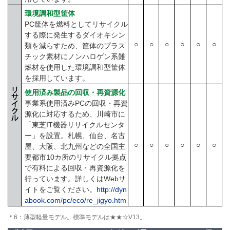
環境調和型筐体
PC筐体を燃料としてリサイクル
する際に発生するダイオキシン
○
○
○
○
○
○
類を減らすため、筐体のプラス
チック素材にノンハロゲン系難
燃材を使用した環境調和型筐体
を採用しています。
使用済み製品の回収・再資源化
事業系使用済みPCの回収・再資
源化に対応するため、川崎市に
「東芝IT機器リサイクルセンタ
ー」を設置。札幌、仙台、名古
○
○
○
○
○
○
屋、大阪、北九州などの全国主
要都市10カ所のリサイクル拠点
で有料による回収・再資源化を
行っています。詳しくはWebサ
イトをご覧ください。
http://dyn
abook.com/pc/eco/re_jigyo.htm
＊6：薄型軽量モデル。標準モデルは★★☆V13。