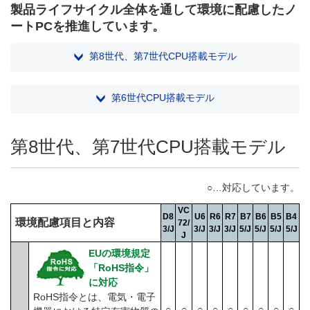
製品ライフサイクル全体を通して環境に配慮したノ
ートPCを推進しています。
第8世代、第7世代CPU搭載モデル
第6世代CPU搭載モデル
第8世代、第7世代CPU搭載モデル
○…対応しています。
VC
D8
U6
R6
R7
B7
B6
B5
B4
環境配慮項目と内容
72/
3/J
3/J
3/J
3/J
5/J
5/J
5/J
5/J
J
EUの環境規定
「RoHS指令」
に対応
RoHS指令とは、電気・電子
○
○
○
○
○
○
○
○
○