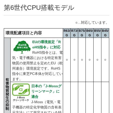
第6世代CPU搭載モデル
○…対応しています。
R63/
R73/
B75/
B65/
B55/
B45/
環境配慮項目と内容
G
G
G
G
G
G
EUの環境規定「R
oHS指令」に対応
RoHS指令とは、電
気・電子機器における特定有害
○
○
○
○
○
○
物質の使用禁止を定めたEU（欧
州連合）環境規定です。RoHS
指令に東芝PC本体が対応してい
ます。
日本の「J-Mossグ
リーンマーク」に
適合
J-Moss（電気・電
子機器の特定化学物質の含有表
示方法）にて規定されている特