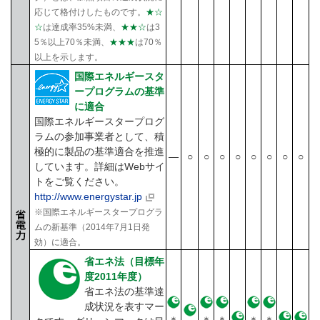
応じて格付けしたものです。
★☆
☆
は達成率35%未満、
★★☆
は3
5％以上70％未満、
★★★
は70％
以上を示します。
国際エネルギースタ
ープログラムの基準
に適合
国際エネルギースタープログ
ラムの参加事業者として、積
極的に製品の基準適合を推進
―
○
○
○
○
○
○
○
○
しています。詳細はWebサイ
トをご覧ください。
http://www.energystar.jp
※国際エネルギースタープログラ
ムの新基準（2014年7月1日発
効）に適合。
省エネ法（目標年
度2011年度）
省エネ法の基準達
成状況を表すマー
＊
＊
＊
＊
＊