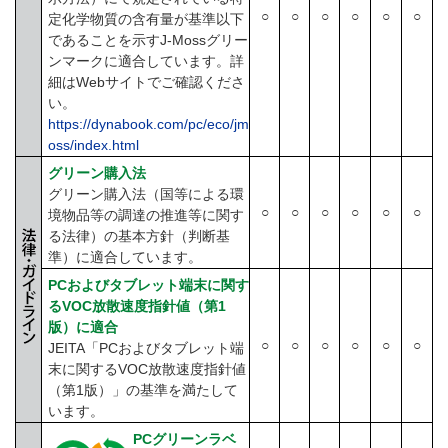
○
○
○
○
○
○
定化学物質の含有量が基準以下
であることを示すJ-Mossグリー
ンマークに適合しています。詳
細はWebサイトでご確認くださ
い。
https://dynabook.com/pc/eco/jm
oss/index.html
グリーン購入法
グリーン購入法（国等による環
○
○
○
○
○
○
境物品等の調達の推進等に関す
る法律）の基本方針（判断基
準）に適合しています。
PCおよびタブレット端末に関す
るVOC放散速度指針値（第1
版）に適合
○
○
○
○
○
○
JEITA「PCおよびタブレット端
末に関するVOC放散速度指針値
（第1版）」の基準を満たして
います。
PCグリーンラベ