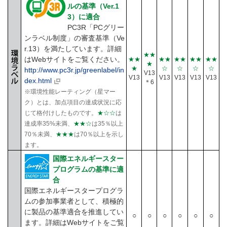
ルの基準（Ver.1
3）に適合
PC3R「PCグリー
ンラベル制度」の審査基準（Ve
r.13）を満たしています。詳細
★★
はWebサイトをご覧ください。
★★
★★
★★
★★
★★
★
★
☆
☆
☆
☆
http://www.pc3r.jp/greenlabel/in
V13
V13
V13
V13
V13
V13
dex.html
＊6
※環境性能レーティング（星マー
ク）とは、加点項目の達成状況に応
じて格付けしたものです。
★☆☆
は
達成率35%未満、
★★☆
は35％以上
70％未満、
★★★
は70％以上を示し
ます。
国際エネルギースター
プログラムの基準に適
合
国際エネルギースタープログラ
ムの参加事業者として、積極的
に製品の基準適合を推進してい
○
○
○
○
○
○
ます。詳細はWebサイトをご覧