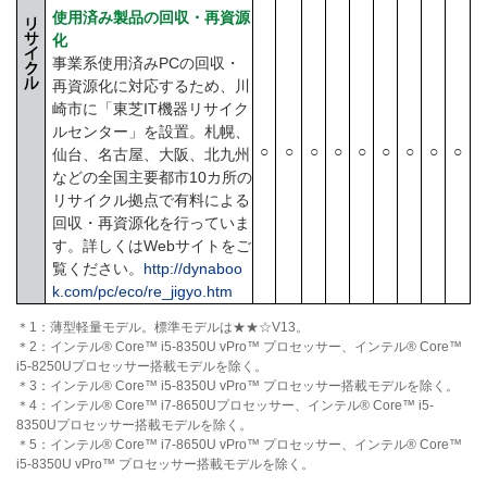
使用済み製品の回収・再資源
化
事業系使用済みPCの回収・
再資源化に対応するため、川
崎市に「東芝IT機器リサイク
ルセンター」を設置。札幌、
○
○
○
○
○
○
○
○
○
仙台、名古屋、大阪、北九州
などの全国主要都市10カ所の
リサイクル拠点で有料による
回収・再資源化を行っていま
す。詳しくはWebサイトをご
覧ください。
http://dynaboo
k.com/pc/eco/re_jigyo.htm
＊1：薄型軽量モデル。標準モデルは★★☆V13。
＊2：インテル® Core™ i5-8350U vPro™ プロセッサー、インテル® Core™
i5-8250Uプロセッサー搭載モデルを除く。
＊3：インテル® Core™ i5-8350U vPro™ プロセッサー搭載モデルを除く。
＊4：インテル® Core™ i7-8650Uプロセッサー、インテル® Core™ i5-
8350Uプロセッサー搭載モデルを除く。
＊5：インテル® Core™ i7-8650U vPro™ プロセッサー、インテル® Core™
i5-8350U vPro™ プロセッサー搭載モデルを除く。