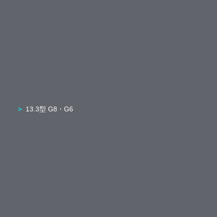
13.3型 G8・G6