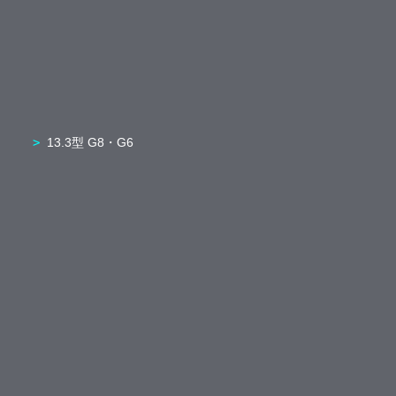
13.3型 G8・G6