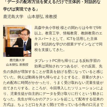
「データの配布方法を変えるだけで主体的・対話的な
学びは実現できる」
鹿児島大学 山本朋弘 准教授
高森中央小学校 様との関わりは今年で5年
以上。教育工学、情報教育、教師教育のエ
キスパートとして、ICTを活用した主体
的・対話的な学びの授業デザインなどで同
校を支援してきた。
タブレットPC持ち帰りによる反転学習の
効果は周知されつつあるが、その反面、先
生の負担が増加することが普及を妨げる壁になっていると感じ
ていた。例えば動画を持ち帰らせようとすると、容量が大きい
ため配布に時間がかかったり、うまく受け取れない児童生徒が
出てきたりする。ところが、今回導入したソリューションによ
り、児童生徒が自主的にデータを受け取りに行くという動きに
なった。先生が何らかのアクションを起こして配布する従来の
方式は、ちょうど口を大きく開けて待っている小鳥の口元まで