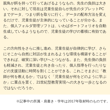
親鳥が餌を持って行ってあげるようなもの。先生の負担は大き
い。それに対して現在は児童生徒自らが先生のタブレットPC
までデータ、つまり餌を取りに行く。データの配布方法を変え
るだけで、児童生徒が主体的になっていることが分かる。ま
た、個人フォルダ管理ソフトは、いわばポートフォリオを自動
生成しているようなもので、児童生徒の学びの蓄積に有効であ
る。
この方向性をさらに推し進め、児童生徒が自律的に学び、さら
にそこから自然に対話が生まれるような環境を構築することが
できれば、確実に深い学びへとつながる。また、先生側の負担
も軽減され、児童生徒と向き合ったり、個人指導を行ったりな
どの支援活動に時間を割くことができる。これこそまさに「教
師が何を教えるか」ではなく「児童生徒が何をどのように学ぶ
か」に重点を置く、21世紀型教育実現への大きな一歩となるの
ではないだろうか。
※記事中の所属・肩書き・学年は2017年取材時のものです。