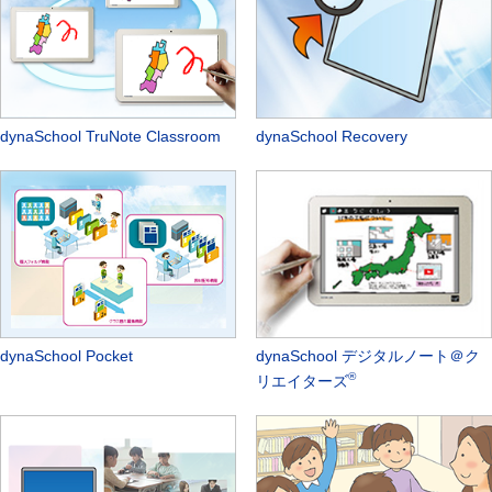
dynaSchool TruNote Classroom
dynaSchool Recovery
dynaSchool Pocket
dynaSchool デジタルノート＠ク
®
リエイターズ