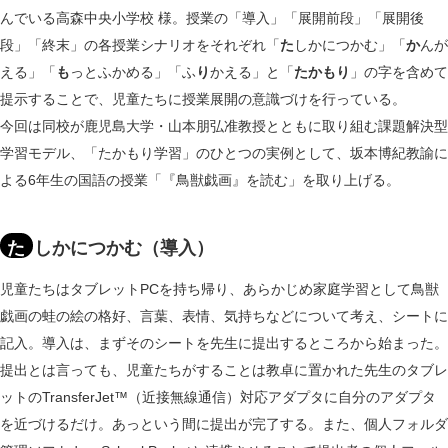
んでいる高森中央小学校 様。授業の「導入」「展開前段」「展開後
段」「終末」の各授業シナリオをそれぞれ「
た
しかにつかむ」「
か
んが
える」「
も
っとふかめる」「ふ
り
かえる」と「
たかもり
」の字を含めて
提示することで、児童たちに授業展開の意識づけを行っている。
今回は同校が鹿児島大学・山本朋弘准教授とともに取り組む課題解決型
学習モデル、「たかもり学習」のひとつの実例として、坂本博紀教諭に
よる6年生の国語の授業「『鳥獣戯画』を読む」を取り上げる。
た
しかにつかむ（導入）
児童たちはタブレットPCを持ち帰り、あらかじめ家庭学習として鳥獣
戯画の蛙の絵の格好、言葉、表情、気持ちなどについて考え、シートに
記入。導入は、まずそのシートを先生に提出するところから始まった。
提出とは言っても、児童たちがすることは教卓に置かれた先生のタブレ
ットのTransferJet™（近接無線通信）対応アダプタに自分のアダプタ
を近づけるだけ。あっという間に提出が完了する。また、個人フォルダ