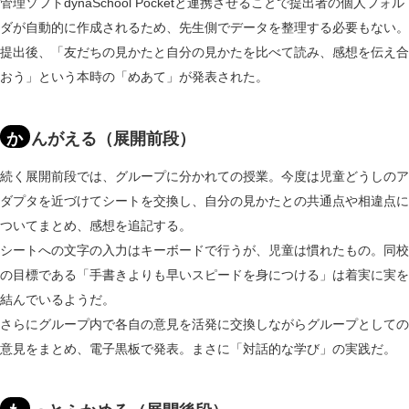
管理ソフトdynaSchool Pocketと連携させることで提出者の個人フォル
ダが自動的に作成されるため、先生側でデータを整理する必要もない。
提出後、「友だちの見かたと自分の見かたを比べて読み、感想を伝え合
おう」という本時の「めあて」が発表された。
か
んがえる（展開前段）
続く展開前段では、グループに分かれての授業。今度は児童どうしのア
ダプタを近づけてシートを交換し、自分の見かたとの共通点や相違点に
ついてまとめ、感想を追記する。
シートへの文字の入力はキーボードで行うが、児童は慣れたもの。同校
の目標である「手書きよりも早いスピードを身につける」は着実に実を
結んでいるようだ。
さらにグループ内で各自の意見を活発に交換しながらグループとしての
意見をまとめ、電子黒板で発表。まさに「対話的な学び」の実践だ。