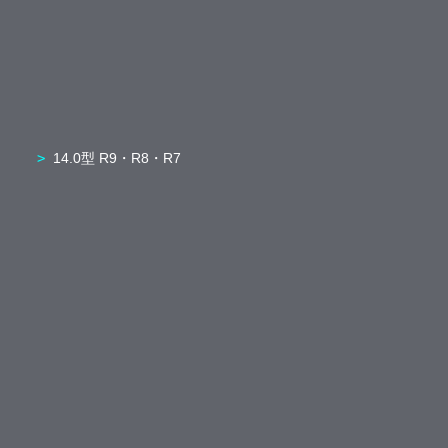
14.0型 R9・R8・R7