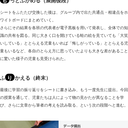
も
っとふかめる（展開後段）
シートをふたたび交換した後は、グループ内で出た共通点・相違点をホ
ワイトボードにまとめていく。
さらにその結果を各班の代表者が電子黒板を用いて発表し、全体での知
識の共有を図る。同じ大きく口を開けている蛙の絵を見ていても「大笑
いしている」ととらえる児童もいれば「悔しがっている」ととらえる児
童もいるなど、各自のとらえ方に思っていたよりも大きな差があること
に驚いた様子の児童も見受けられた。
ふ
り
かえる（終末）
最後に学習の振り返りをシートに書き込み、もう一度先生に提出。今回
の授業を通して、児童たちは人によって物の見かたが異なることを学
び、さらに文章から筆者の考えを読み取る、という次の段階へと進む。