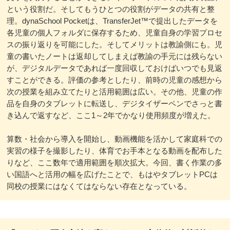
という役割だ。そしてもうひとつの役割がデータの共有と整
理。dynaSchool Pocketは、TransferJet™で提出したデータを
各児童の個人フォルダに保存するため、児童自身の学習プロセ
スの振り返りを可能にした。そしてメリットは教諭側にも。児
童の書いたノートは返却してしまえば教諭の手元には残らない
が、デジタルデータであれば一度回収しておけばいつでも見返
すことができる。評価の参考としたり、前時の児童の感想から
次の授業を組み立てたりと活用範囲は広い。その他、児童の作
品を自身のタブレットに転送し、デジタイザーペンでさっと書
き込んで返すなど、ここ1～2年でかなり使用頻度が増えた。
算数・社会から導入を開始し、動画機能を活かして家庭科での
実習の様子を撮影したり、体育でお手本となる動画を配布した
りなど、ここ数年で適用範囲を順次拡大。今回、書く作業の多
い国語へと活用の幅を広げたことで、もはやタブレットPCは
同校の授業にはなくてはならない存在となっている。