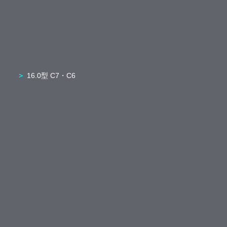
16.0型 C7・C6