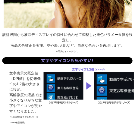
設計段階から液晶ディスプレイの特性に合わせて調整した発色パラメータ値を設
定し、
液晶の色補正を実施。空や海､人肌など、自然な色合いを再現します。
※写真はイメージです。
文字表示の既定値
（DPI値）を従来機
*1
の1.2倍の大きさ
に設定。
高解像度の液晶では
小さくなりがちな文
字やアイコンが見や
すくなりました。
＊1 2017年春モデルTシリーズ
（FHD液晶搭載）