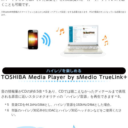
くことも可能です。
※Bluetooth
®
搭載のスマートフォンとあらかじめ設定（ペアリング設定）をする必要があります。PCの電源がオンになっている必要があり
ます。
音の情報量がCDの約6.5倍
＊5
あり、CDでは聴こえなかったディテールまで表現
される原音に近いスタジオクオリティの「ハイレゾ音源」を再生できます
＊6
。
音楽CDを44.1kHz/16bitとし、ハイレゾ音源を192kHz/24bitとした場合。
市販のハイレゾ対応外付けDACとハイレゾ対応ヘッドホンなどをご使用くださ
い。