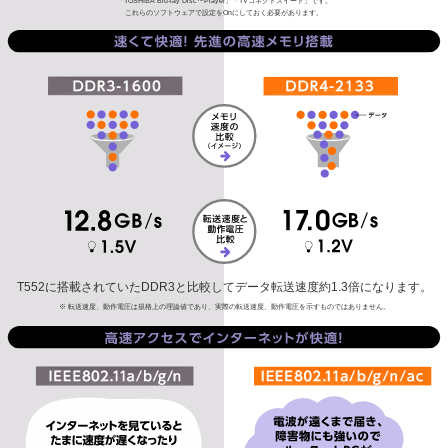
「TOSHIBA Blu-ray Disc™Player」「TVコネクトスイート」です。
これらのソフトウェアで設定をOnにしておく必要があります。
T552に搭載されていたDDR3と比較してデータ転送速度約1.3倍になります。
※ 転送速度、動作電圧は規格上の理論値であり、実際の転送速度、動作電圧を示すものではありません。