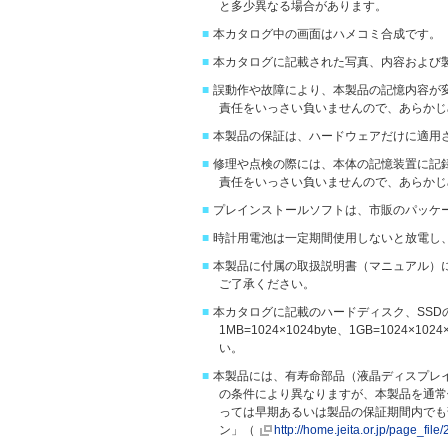
と多少異なる場合があります。
■
本カタログ中の画面はハメコミ合成です。
■
本カタログに記載された写真、内容および
■
誤動作や故障により、本製品の記憶内容が
責任をいっさい負いませんので、あらかじ
■
本製品の保証は、ハードウェアだけに適用
■
修理や点検の際には、本体の記憶装置に記
責任をいっさい負いませんので、あらかじ
■
プレインストールソフトは、市販のパッケ
■
時計用電池は一定期間使用しないと放電し
■
本製品に付属の取扱説明書（マニュアル）
ご了承ください。
■
本カタログに記載のハードディスク、SSDの容量は、1M
1MB=1024×1024byte、1GB=1024
い。
■
本製品には、有寿命部品（液晶ディスプレ
の条件により異なりますが、本製品を通常
っては早期あるいは製品の保証期間内でも
ン」（
http://home.jeita.or.jp/page_f