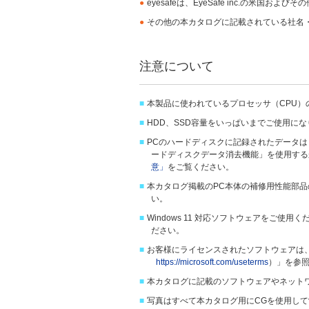
●
eyesafeは、EyeSafe inc.の米国
●
その他の本カタログに記載されている社名
注意について
■
本製品に使われているプロセッサ（CPU
■
HDD、SSD容量をいっぱいまでご使用に
■
PCのハードディスクに記録されたデータ
ードディスクデータ消去機能」を使用する
意」
をご覧ください。
■
本カタログ掲載のPC本体の補修用性能部品
い。
■
Windows 11 対応ソフトウェアを
ださい。
■
お客様にライセンスされたソフトウェアは
https://microsoft.com/useterms
）」を参
■
本カタログに記載のソフトウェアやネット
■
写真はすべて本カタログ用にCGを使用し