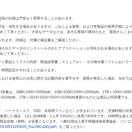
製品の仕様は予告なく変更することがあります。
変化・消失する場合がありますが、これによる損害、および本製品の使用不能によ
めご了承ください。大切なデータなどは、必ずお客様の責任のもと、普段からこま
されます。詳細は、付属の保証書をご確認ください。
録されたデータやインストールされたアプリケーションが消去される場合がありま
めご了承ください。
ージ製品とソフトの内容・取扱説明書（マニュアル）・その他付属ソフトにおいて
、時間設定がずれることがあります。
における使用上の注意に関する記載内容を遵守せず、損害が発生した場合、当社で
B=1000×1000byte、1GB=1000×1000×1000byte、1TB＝1000×1000×
×1024×1024byte、1TB＝1024×1024×1024×1024byte換算のものとは表記
イ、ハードディスク、SSD、冷却用ファンなど）が含まれています。交換時期の目
使用した場合、1日に約8時間、1ヵ月で25日のご使用で約5年です。24時間を超
部品交換（有料）が必要となります。一般社団法人電子情報技術産業協会「パソコ
ile/20110511155520_FuLZW1JpDj.pdf
）をご覧ください。