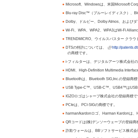
●
Microsoft、Windowsは、米国Micros
●
Blu-ray Disc™（ブルーレイディスク）、Blu
●
Dolby、ドルビー、Dolby Atmo
●
Wi-Fi、WPA、WPA2、WPA3はWi-Fi A
●
TRENDMICRO、ウイルスバスター ク
●
DTSの特許については、
http://patents.d
の商標です。
●
i-フィルターは、デジタルアーツ株式会社
●
HDMI、High-Definition Multimedia
●
Bluetoothは、Bluetooth SIG,Inc.の登録
●
USB Type-C™、USB-C™、USB4™はUSB 
●
IGZOロゴはシャープ株式会社の登録商標で
●
PCIeは、PCI-SIGの商標です。
●
harman/kardonロゴ、Harman Kardonは、
●
QRコードは(株)デンソーウェーブの登録商
●
詐欺ウォールは、BBソフトサービス株式会