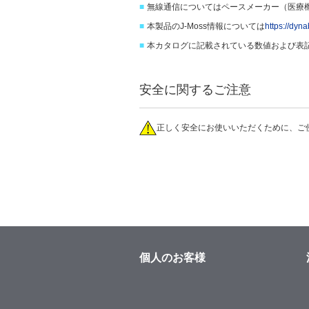
■
無線通信についてはペースメーカー（医療
■
本製品のJ-Moss情報については
https://dyn
■
本カタログに記載されている数値および表記は
安全に関するご注意
正しく安全にお使いいただくために、ご
個人のお客様