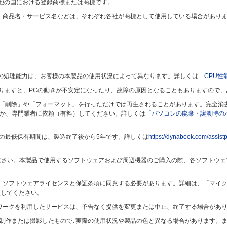
およびその他の国における登録商標または商標です。
・商品名・サービス名などは、それぞれ各社が商標として使用している場合があり
）の処理能力は、お客様の本製品の使用状況によって異なります。詳しくは
「CPU性
なりますと、PCの動きが不安定になったり、故障の原因となることもありますので
は「削除」や「フォーマット」を行っただけでは再生されることがあります。完全消
か、専門業者に依頼（有料）してください。詳しくは
「パソコンの廃棄・譲渡時の
の最低保有期間は、製造終了後から5年です。詳しくは
https://dynabook.com/assistp
ご使用ください。本製品で使用するソフトウェアおよび周辺機器のご購入の際、各ソフト
、ソフトウェアライセンスと保証条項に同意する必要があります。詳細は、「マイ
照してください。
ワークを利用したサービスは、予告なく提供を変更または中止、終了する場合があ
て制作または撮影したもので､実際の使用状況や製品の色と異なる場合があります。