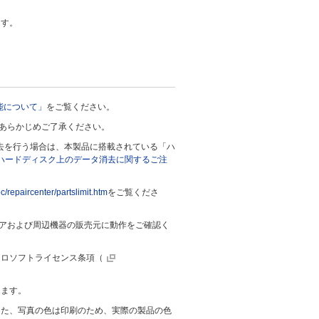
ます。
能について」
をご覧ください。
、あらかじめご了承ください。
去を行う場合は、本製品に搭載されている「ハ
ハードディスク上のデータ消去に関するご注
c/repaircenter/partslimit.htm
をご覧くださ
ウェアおよび周辺機器の販売元に動作をご確認く
クロソフトライセンス条項（
ります。
また、写真の色は印刷のため、実際の製品の色