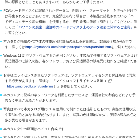
障の原因となることもありますので、あらかじめご了承ください。
■
PCのハードディスクに記録されたデータは「削除」や「フォーマット」を行っただけで
は再生されることがあります。完全消去を行う場合は、本製品に搭載されている「ハー
ドディスクデータ消去機能」を使用するか、専門業者に依頼（有料）してください。詳
しくは
「パソコンの廃棄・譲渡時のハードディスク上のデータ消去に関するご注意」
を
ご覧ください。
■
本カタログ掲載のPC本体の補修用性能部品の最低保有期間は、製造終了後から5年で
す。詳しくは
https://dynabook.com/assistpc/repaircenter/partslimit.htm
をご覧ください。
■
Windows 11 対応ソフトウェアをご使用ください。本製品で使用するソフトウェアおよび
周辺機器のご購入の際、各ソフトウェアおよび周辺機器の販売元に動作をご確認くださ
い。
■
お客様にライセンスされたソフトウェアは、ソフトウェアライセンスと保証条項に同意
する必要があります。詳細は、「マイクロソフトライセンス条項（
https://microsoft.com/useterms
）」を参照してください。
■
本カタログに記載のネットワークを利用したサービスは、運営会社の都合などにより予
告なく中止されることがあります。
■
写真はすべて本カタログ用にCGを使用して制作または撮影したもので､実際の使用状況
や製品の色と異なる場合があります。また、写真の色は印刷のため、実際の製品の色と
多少異なる場合があります。
■
本カタログ中の画面はハメコミ合成です。
■
本カタログに記載された写真、内容および製品の仕様は改良のため予告なく変更するこ