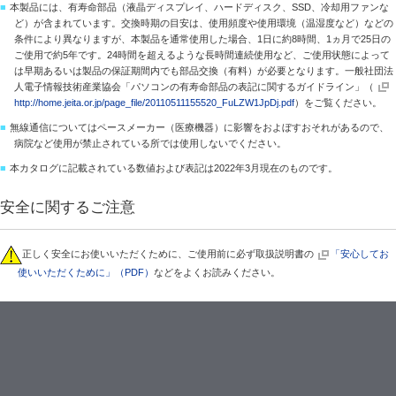
■
本製品には、有寿命部品（液晶ディスプレイ、ハードディスク、SSD、冷却用ファンな
ど）が含まれています。交換時期の目安は、使用頻度や使用環境（温湿度など）などの
条件により異なりますが、本製品を通常使用した場合、1日に約8時間、1ヵ月で25日の
ご使用で約5年です。24時間を超えるような長時間連続使用など、ご使用状態によって
は早期あるいは製品の保証期間内でも部品交換（有料）が必要となります。一般社団法
人電子情報技術産業協会「パソコンの有寿命部品の表記に関するガイドライン」（
http://home.jeita.or.jp/page_file/20110511155520_FuLZW1JpDj.pdf
）をご覧ください。
■
無線通信についてはペースメーカー（医療機器）に影響をおよぼすおそれがあるので、
病院など使用が禁止されている所では使用しないでください。
■
本カタログに記載されている数値および表記は2022年3月現在のものです。
安全に関するご注意
正しく安全にお使いいただくために、ご使用前に必ず取扱説明書の
「安心してお
使いいただくために」（PDF）
などをよくお読みください。