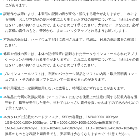
とがあります。
■
誤動作や故障により、本製品の記憶内容が変化・消失する場合がありますが、これによ
る損害、および本製品の使用不能により生じたお客様の損害については、当社はその責
任をいっさい負いませんので、あらかじめご了承ください。大切なデータなどは、必ず
お客様の責任のもと、普段からこまめにバックアップされるようお願いします。
■
本製品の保証は、ハードウェアだけに適用されます。詳細は、付属の保証書をご確認く
ださい。
■
修理や点検の際には、本体の記憶装置に記録されたデータやインストールされたアプリ
ケーションが消去される場合がありますが、これによる損害については、当社はその責
任をいっさい負いませんので、あらかじめご了承ください。
■
プレインストールソフトは、市販のパッケージ製品とソフトの内容・取扱説明書（マニ
ュアル）・その他付属ソフトにおいて一部異なるものがあります。
■
時計用電池は一定期間使用しないと放電し、時間設定がずれることがあります。
■
本製品に付属の取扱説明書（マニュアル）における使用上の注意に関する記載内容を遵
守せず、損害が発生した場合、当社ではいっさい責任を負いかねますのであらかじめご
了承ください。
■
本カタログに記載のハードディスク、SSDの容量は、1MB=1000×1000byte、
1GB=1000×1000×1000byte、1TB＝1000×1000×1000×1000byte換算値です。
1MB=1024×1024byte、1GB=1024×1024×1024byte、1TB＝1024×1024×1024×1024byte
換算のものとは表記上同容量でも、実容量は少なくなりますのでご注意ください。