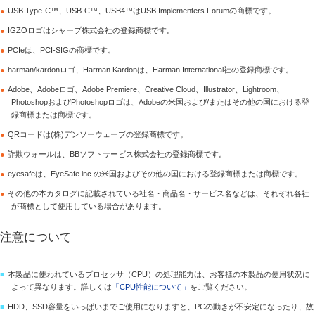
●
USB Type-C™、USB-C™、USB4™はUSB Implementers Forumの商標です。
●
IGZOロゴはシャープ株式会社の登録商標です。
●
PCIeは、PCI-SIGの商標です。
●
harman/kardonロゴ、Harman Kardonは、Harman International社の登録商標です。
●
Adobe、Adobeロゴ、Adobe Premiere、Creative Cloud、Illustrator、Lightroom、
PhotoshopおよびPhotoshopロゴは、Adobeの米国および/またはその他の国における登
録商標または商標です。
●
QRコードは(株)デンソーウェーブの登録商標です。
●
詐欺ウォールは、BBソフトサービス株式会社の登録商標です。
●
eyesafeは、EyeSafe inc.の米国およびその他の国における登録商標または商標です。
●
その他の本カタログに記載されている社名・商品名・サービス名などは、それぞれ各社
が商標として使用している場合があります。
注意について
■
本製品に使われているプロセッサ（CPU）の処理能力は、お客様の本製品の使用状況に
よって異なります。詳しくは
「CPU性能について」
をご覧ください。
■
HDD、SSD容量をいっぱいまでご使用になりますと、PCの動きが不安定になったり、故