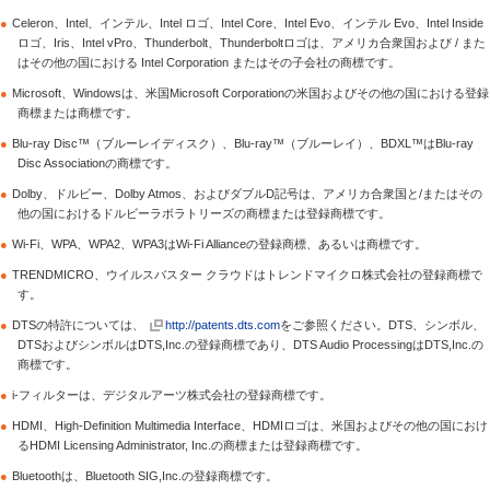
●
Celeron、Intel、インテル、Intel ロゴ、Intel Core、Intel Evo、インテル Evo、Intel Inside
ロゴ、Iris、Intel vPro、Thunderbolt、Thunderboltロゴは、アメリカ合衆国および / また
はその他の国における Intel Corporation またはその子会社の商標です。
●
Microsoft、Windowsは、米国Microsoft Corporationの米国およびその他の国における登録
商標または商標です。
●
Blu-ray Disc™（ブルーレイディスク）、Blu-ray™（ブルーレイ）、BDXL™はBlu-ray
Disc Associationの商標です。
●
Dolby、ドルビー、Dolby Atmos、およびダブルD記号は、アメリカ合衆国と/またはその
他の国におけるドルビーラボラトリーズの商標または登録商標です。
●
Wi-Fi、WPA、WPA2、WPA3はWi-Fi Allianceの登録商標、あるいは商標です。
●
TRENDMICRO、ウイルスバスター クラウドはトレンドマイクロ株式会社の登録商標で
す。
●
DTSの特許については、
http://patents.dts.com
をご参照ください。DTS、シンボル、
DTSおよびシンボルはDTS,Inc.の登録商標であり、DTS Audio ProcessingはDTS,Inc.の
商標です。
●
i-フィルターは、デジタルアーツ株式会社の登録商標です。
●
HDMI、High-Definition Multimedia Interface、HDMIロゴは、米国およびその他の国におけ
るHDMI Licensing Administrator, Inc.の商標または登録商標です。
●
Bluetoothは、Bluetooth SIG,Inc.の登録商標です。