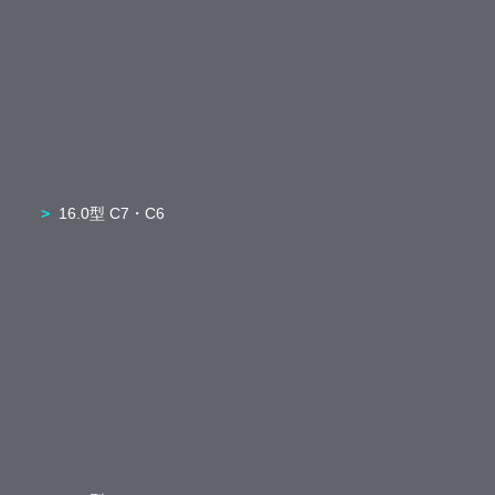
16.0型 C7・C6