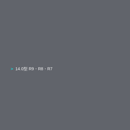
14.0型 R9・R8・R7