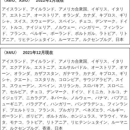
〈X6/U、X5/U〉 2022年1月現在
アイスランド、アイルランド、アメリカ合衆国、イギリス、イタリ
ア、エストニア、オーストリア、オランダ、カナダ、キプロス、ギリ
シャ、スイス、スウェーデン、スペイン、チェコ、デンマーク、ドイ
ツ、トルコ、ナイジェリア、ノルウェー、ハンガリー、フィンラン
ド、フランス、ベルギー、ポーランド、ポルトガル、ラトビア、リト
アニア、リヒテンシュタイン、ルーマニア、ルクセンブルグ、日本
〈X4/U〉 2021年12月現在
アイスランド、アイルランド、アメリカ合衆国、イギリス、イタリ
ア、エクアドル、エストニア、エルサルバドル、オーストリア、オマ
ーン、オランダ、カザフスタン、ガテマラ、カナダ、キプロス、ギリ
シャ、クエート、コスタリカ、コロンビア、サウジアラビア、スイ
ス、スウェーデン、スペイン、スリランカ、スロバキア、スロベニ
ア、セルビア、チェコ、デンマーク、ドイツ、ドミニカ、トルコ、ナ
イジェリア、ニカラグア、ネパール、ノルウェー、パナマ、パプアニ
ューギニア、パラグアイ、ハンガリー、バングラデシュ、フィンラン
ド、プエルトリコ、フランス、ブルガリア、ベネズエラ、ベルギー、
ポーランド、ボリビア、ポルトガル、ホンジュラス、マラウイ、マル
タ、モナコ、ラトビア、リトアニア、リヒテンシュタイン、ルーマニ
ア、ルクセンブルグ、香港、日本