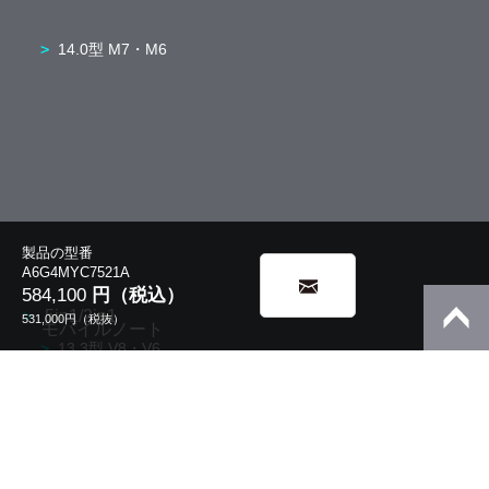
14.0型 M7・M6
製品の型番
A6G4MYC7521A
584,100
円（税込）
5in1/2in1
531,000
円（税抜）
モバイルノート
13.3型 V8・V6