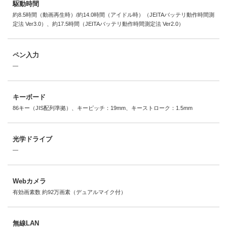
駆動時間
約8.5時間（動画再生時）/約14.0時間（アイドル時）（JEITAバッテリ動作時間測
定法 Ver3.0）、約17.5時間（JEITAバッテリ動作時間測定法 Ver2.0）
ペン入力
―
キーボード
86キー（JIS配列準拠）、キーピッチ：19mm、キーストローク：1.5mm
光学ドライブ
―
Webカメラ
有効画素数 約92万画素（デュアルマイク付）
無線LAN