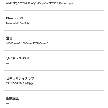
Wi-Fi 6E(IEEE802.11ax)(2.4Gbps)+IEEE802.11ac/a/b/g/n
Bluetooth®
Bluetooth® (Ver5.3)
通信
1000Base-T/100Base-TX/10Base-T
ワイヤレスWAN
―
セキュリティチップ
TPM(TCG Ver2.0準拠)
指紋認証
―