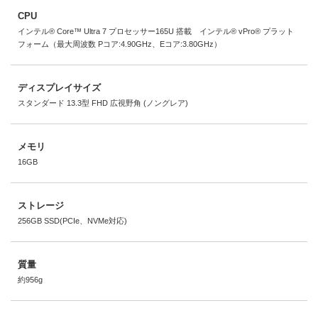
CPU
インテル® Core™ Ultra 7 プロセッサー165U 搭載 インテル® vPro® プラット
フォーム（最大周波数 Pコア:4.90GHz、Eコア:3.80GHz）
ディスプレイサイズ
スタンダード 13.3型 FHD 広視野角 (ノングレア)
メモリ
16GB
ストレージ
256GB SSD(PCIe、NVMe対応)
質量
約956g