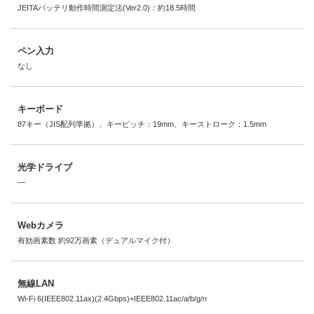
JEITAバッテリ動作時間測定法(Ver2.0)：約18.5時間
ペン入力
なし
キーボード
87キー（JIS配列準拠）、キーピッチ：19mm、キーストローク：1.5mm
光学ドライブ
―
Webカメラ
有効画素数 約92万画素（デュアルマイク付）
無線LAN
Wi-Fi 6(IEEE802.11ax)(2.4Gbps)+IEEE802.11ac/a/b/g/n