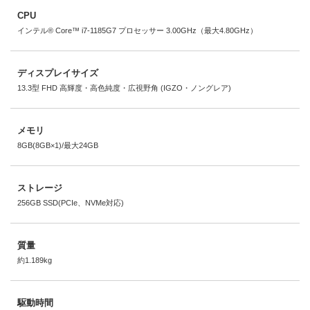
CPU
インテル® Core™ i7-1185G7 プロセッサー 3.00GHz（最大4.80GHz）
ディスプレイサイズ
13.3型 FHD 高輝度・高色純度・広視野角 (IGZO・ノングレア)
メモリ
8GB(8GB×1)/最大24GB
ストレージ
256GB SSD(PCIe、NVMe対応)
質量
約1.189kg
駆動時間