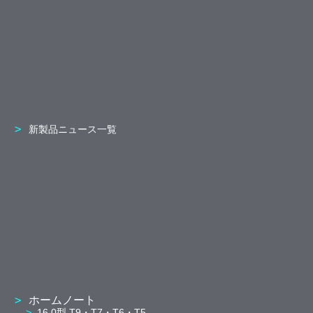
新製品ニュース一覧
ホームノート
16.0型 T9・T7・T6・T5