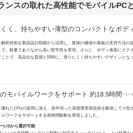
ランスの取れた高性能でモバイルPC
にくく、持ちやすい薄型のコンパクトなボデ
た解析技術を製品設計段階から活用し、筐体の補強や基板の支持方法の
とで、軽量でありながら高い堅牢性を実現。さらに、ボディ表面にテク
すことで、高品位な質感と同時に、滑りにくく持ちやすいデザインとな
のモバイルワークをサポート 約18.5時間
＊1＊
に優れたCPUの採用に加え、長年培った高密度実装技術を駆使して小型
イルワークをサポートする長時間駆動を実現しました。
ーL/Sから選択可能