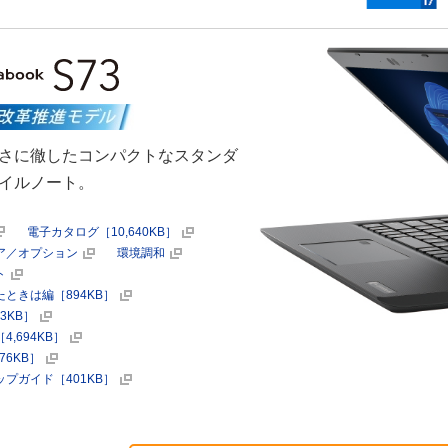
さに徹したコンパクトなスタンダ
イルノート。
電子カタログ［10,640KB］
ア／オプション
環境調和
ト
ときは編［894KB］
33KB］
,694KB］
76KB］
プガイド［401KB］