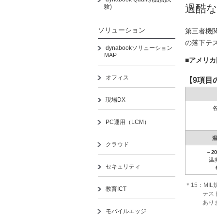
過酷
験)
ソリューション
第三者機
の落下テス
dynabookソリューション
MAP
■アメリカ
オフィス
【9項目
現場DX
PC運用（LCM）
クラウド
－2
温
セキュリティ
＊15：M
教育ICT
テス
あり
モバイルエッジ