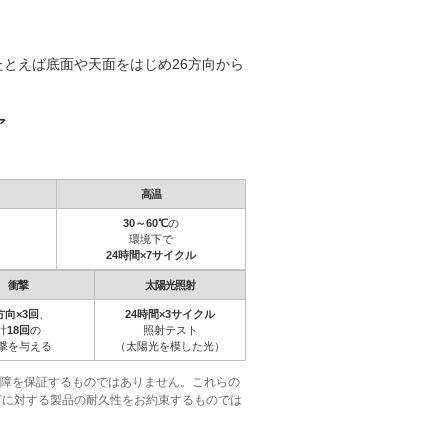
とえば底面や天面をはじめ26方向から
ア
高温
30～60℃
の
環境下で
24時間×7サイクル
衝撃
太陽光照射
方向×3回
、
24時間×3サイクル
計
18回
の
照射テスト
撃を与える
（太陽光を模した光）
故障を保証するものではありません。これらの
どに対する製品の耐久性をお約束するものでは