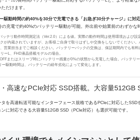
間
の長時間バッテリー駆動に対応するバッテリーLと、より軽量な
＊1＊2
いただけます。
ー駆動時間の約40%を30分で充電できる「お急ぎ30分チャージ」に対
0分の充電で約40%のバッテリー駆動が可能。外出前や始業前のわずか
TAバッテリ動作時間測定法（Ver.2.0）による値。実際の動作時間は使用環境およ
クが内蔵されていますが、お客様ご自身で取りはずしや交換をしないでください。
、営業担当までご相談ください。バッテリーパックの交換は、保証期間内でも有料
テリーL、FHD液晶搭載モデルの場合。
源OFFまたはスリープ時にバッテリー残量が0%の状態から充電した場合。バッテリ
リー駆動時間は、バッテリーの経年劣化によって変化します。
・高速なPCIe対応 SSD搭載。大容量512GB
ータを高速転送可能なインターフェース規格であるPCleに対応したSS
ンに対応できる大容量512GB SSD（PCle対応）も選択可能です。