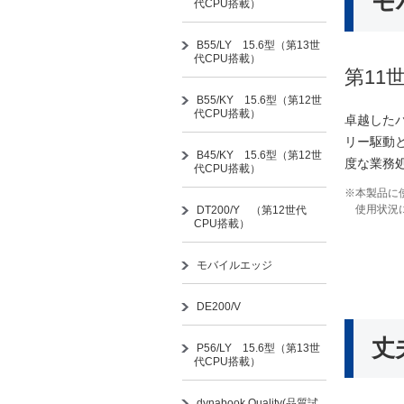
モ
代CPU搭載）
B55/LY 15.6型（第13世
代CPU搭載）
第11
B55/KY 15.6型（第12世
代CPU搭載）
卓越した
リー駆動
B45/KY 15.6型（第12世
度な業務
代CPU搭載）
※本製品に
使用状況
DT200/Y （第12世代
CPU搭載）
モバイルエッジ
DE200/V
丈
P56/LY 15.6型（第13世
代CPU搭載）
dynabook Quality(品質試