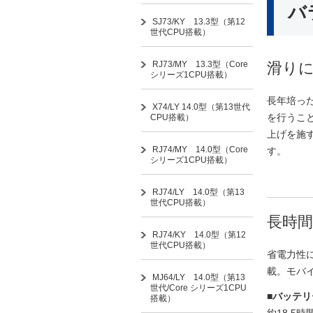
バ
SJ73/KY 13.3型（第12
世代CPU搭載）
RJ73/MY 13.3型（Core
滑り
シリーズ1CPU搭載）
長年培っ
X74/LY 14.0型（第13世代
を行うこ
CPU搭載）
上げを施
RJ74/MY 14.0型（Core
す。
シリーズ1CPU搭載）
RJ74/LY 14.0型（第13
世代CPU搭載）
長時間
RJ74/KY 14.0型（第12
世代CPU搭載）
省電力性
載。モバ
MJ64/LY 14.0型（第13
世代/Core シリーズ1CPU
■バッテリ
搭載）