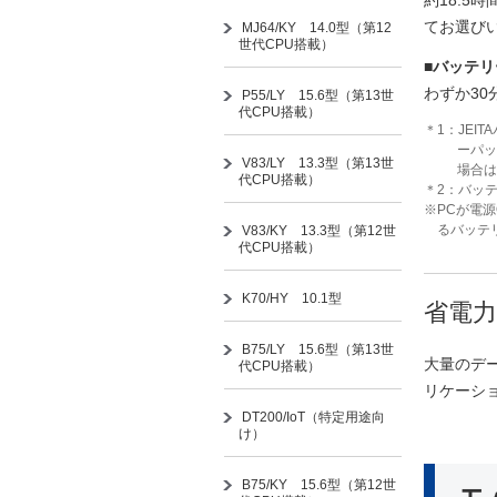
約18.5時
てお選び
MJ64/KY 14.0型（第12
世代CPU搭載）
■バッテリ
わずか3
P55/LY 15.6型（第13世
代CPU搭載）
＊1：JEI
ーパッ
V83/LY 13.3型（第13世
場合は
代CPU搭載）
＊2：バッ
※PCが電
るバッテ
V83/KY 13.3型（第12世
代CPU搭載）
K70/HY 10.1型
省電力
B75/LY 15.6型（第13世
大量のデ
代CPU搭載）
リケーショ
DT200/IoT（特定用途向
け）
B75/KY 15.6型（第12世