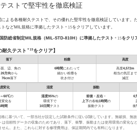
なテストで堅牢性を徹底検証
関による各種耐久テストで、その優れた堅牢性を徹底検証しています。た
トなどMIL規格に準拠したテスト
をクリアしています。
＊15
国防総省制定MIL規格（MIL-STD-810H）に準拠したテスト
をクリ
＊15
＊15
の耐久テスト
をクリア】
落下
粉塵
高度
各面、辺、角の
6時間
にわたって
高度
4,572m
26方向
から
細かい粉塵を
相当の気圧まで
76cm
落下
吹き付け
減圧
温度変化
湿度
振動
0～60℃
の
湿度95%
の
前後・左右・
6
度変化を
環境下で
上下
の各軸
1時間
の
6時間
10日間
テスト
振動テスト
衝
IL規格に基づいて、一部当社が設定した試験条件に従い試験しています。無破損、無
トは信頼性データの収集のためであり、落下、衝撃、振動または使用環境の変化な
ません。また、これらに対する修理費用は、保証期間内でも有料になります。