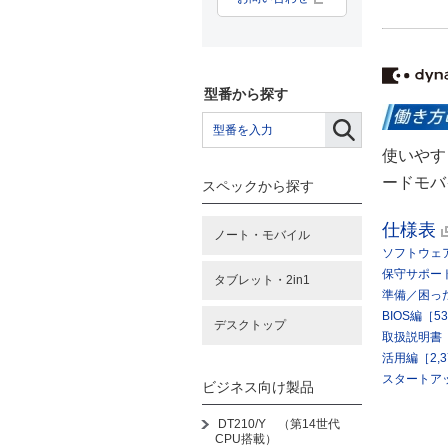
型番から探す
使いやす
ードモバ
スペックから探す
仕様表
ノート・モバイル
ソフトウェ
保守サポー
タブレット・2in1
準備／困った
BIOS編［5
デスクトップ
取扱説明書［4
活用編［2,3
スタートアッ
ビジネス向け製品
DT210/Y （第14世代
CPU搭載）